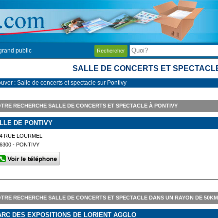
grand public
Rechercher
SALLE DE CONCERTS ET SPECTACL
uver : Salle de concerts et spectacle sur Pontivy
TRE RECHERCHE SALLE DE CONCERTS ET SPECTACLE À PONTIVY
ILLE DE PONTIVY
4 RUE LOURMEL
6300 - PONTIVY
TRE RECHERCHE SALLE DE CONCERTS ET SPECTACLE DANS UN RAYON DE 50KM
ARC DES EXPOSITIONS DE LORIENT AGGLO