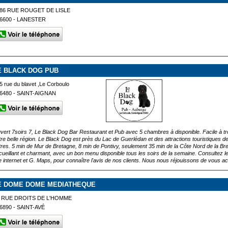
86 RUE ROUGET DE LISLE
6600 - LANESTER
E BLACK DOG PUB
5 rue du blavet ,Le Corboulo
6480 - SAINT-AIGNAN
vert 7soirs 7, Le Black Dog Bar Restaurant et Pub avec 5 chambres à disponible. Facile à trouv
tre belle région. Le Black Dog est près du Lac de Guerlédan et des attractions touristiques d
tres. 5 min de Mur de Bretagne, 8 min de Pontivy, seulement 35 min de la Côte Nord de la B
cueillant et charmant, avec un bon menu disponible tous les soirs de la semaine. Consultez 
te internet et G. Maps, pour connaître l'avis de nos clients. Nous nous réjouissons de vous acc
E DOME DOME MEDIATHEQUE
 RUE DROITS DE L'HOMME
6890 - SAINT-AVÉ