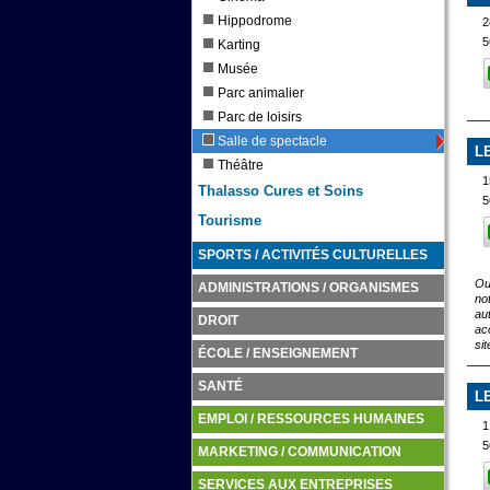
Hippodrome
2
5
Karting
Musée
Parc animalier
Parc de loisirs
Salle de spectacle
L
Théâtre
1
Thalasso Cures et Soins
5
Tourisme
SPORTS / ACTIVITÉS CULTURELLES
Ou
ADMINISTRATIONS / ORGANISMES
no
au
DROIT
ac
si
ÉCOLE / ENSEIGNEMENT
SANTÉ
L
EMPLOI / RESSOURCES HUMAINES
1
5
MARKETING / COMMUNICATION
SERVICES AUX ENTREPRISES