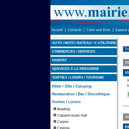
|
|
|
Accueil
Contacts
Créer une fiche
Espace 
AUTO / MOTO / BATEAU / V. UTILITAIRE
Tro
COMMERCES / SERVICES
HABITAT
VO
SERVICES À LA PERSONNE
V
SORTIES / LOISIRS / TOURISME
3
5
Hôtel / Gîte / Camping
Restauration / Bar / Discothèque
Sorties / Loisirs
Bowling
Cabaret music-hall
VO
Casino
P
Cinéma