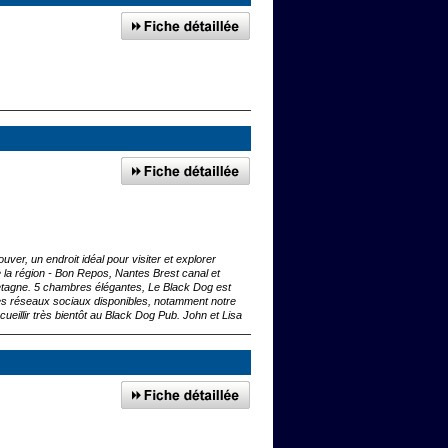
er, un endroit idéal pour visiter et explorer
e la région - Bon Repos, Nantes Brest canal et
retagne. 5 chambres élégantes, Le Black Dog est
les réseaux sociaux disponibles, notamment notre
ueillir très bientôt au Black Dog Pub. John et Lisa