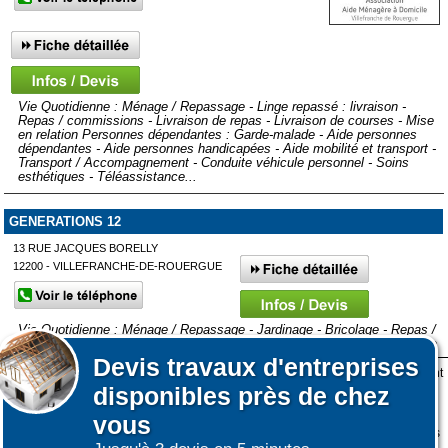
Vie Quotidienne : Ménage / Repassage - Linge repassé : livraison -
Repas / commissions - Livraison de repas - Livraison de courses - Mise
en relation Personnes dépendantes : Garde-malade - Aide personnes
dépendantes - Aide personnes handicapées - Aide mobilité et transport -
Transport / Accompagnement - Conduite véhicule personnel - Soins
esthétiques - Téléassistance...
GENERATIONS 12
13 RUE JACQUES BORELLY
12200 - VILLEFRANCHE-DE-ROUERGUE
Vie Quotidienne : Ménage / Repassage - Jardinage - Bricolage - Repas /
commissions Famille : Garde d'enfant (- de 3 ans) - Garde d'enfant (+ de
3 ans) - Accompagnement d'enfants - Assistance administrative
Devis
travaux d'entreprises
Personnes dépendantes : Garde-malade - Aide personnes dépendantes -
Lors de votre visite sur notre site des fichiers informatiques nommés cookies sont
Affiner votre recherche
Aide personnes handicapées - Aide mobilité et transport - Transport /
disponibles près de chez
déposés sur votre terminal. Ces cookies sont utilisés pour la navigation, le
Accompagnement - Conduite véhicule...
fonctionnement du site et les mesures d'audience pour l'éditeur.
vous
Nous ne collectons pas vos données personnelles au travers des cookies à des