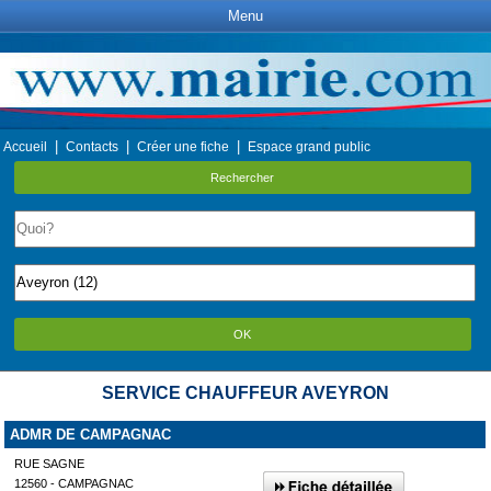
Menu
|
|
|
Accueil
Contacts
Créer une fiche
Espace grand public
Rechercher
OK
SERVICE CHAUFFEUR AVEYRON
ADMR DE CAMPAGNAC
RUE SAGNE
12560 - CAMPAGNAC