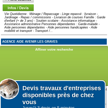
Vie Quotidienne : Ménage / Repassage - Linge repassé : livraison -
Jardinage - Repas / commissions - Livraison de courses Famille : Garde
d'enfant (+ de 3 ans) - Soutien scolaire - Assistance informatique -
Assistance administrative Personnes dépendantes : Garde-malade -
Aide personnes dépendantes - Aide personnes handicapées - Aide
mobilité et transport - Transport /...
AGENCE AIDE AVENIR LES GRAVES
72 RUE JEAN PAGES
Affiner votre recherche
33140 - VILLENAVE-D'ORNON
Vie Quotidienne : Ménage / Repassage - Repas / commissions -
Livraison de repas Famille : Assistance administrative Personnes
dépendantes : Garde-malade - Aide personnes dépendantes - Aide
personnes handicapées - Aide mobilité et transport - Transport /
Accompagnement - Conduite véhicule personnel - Soins esthétiques -
Téléassistance Visioassitance Chèque Emploi Service : Cesu...
Devis
travaux d'entreprises
Lors de votre visite sur notre site des fichiers informatiques nommés cookies sont
disponibles près de chez
déposés sur votre terminal. Ces cookies sont utilisés pour la navigation, le
Afficher plus de prestataires
fonctionnement du site et les mesures d'audience pour l'éditeur.
vous
Nous ne collectons pas vos données personnelles au travers des cookies à des
Jusqu'à 3 devis en 5 minutes.