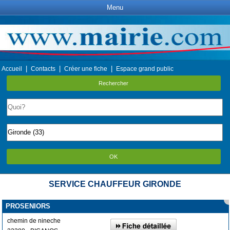
Menu
|
|
|
Accueil
Contacts
Créer une fiche
Espace grand public
Rechercher
OK
SERVICE CHAUFFEUR GIRONDE
PROSENIORS
chemin de nineche