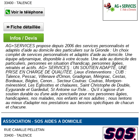
33400 - TALENCE
AG+SERVICES propose depuis 2006 des services personnalisés et
adaptés d’aide au domicile des particuliers sur la Gironde : Un choix
complet de services personnalisés et adaptés d’aide au domicile. Une
équipe adynamique, disponible à votre écoute. Une aide au domicile des
particuliers, personnes en situation d’handicap, personnes âgées,
retraités et actifs. AG+ SERVICES : UN SOUTIEN ADAPTÉ, UNE
PRISE EN CHARGE DE QUALITÉE. Lieux d’interventions : CUB :
Talence, Pessac, Villenave d'Ornon, Gradignan, Mérignac, Cestas,
Bordeaux, Bègles, Cenon... Secteur Coutras: Coutras, Montpon-
ménestérol, Les Eglisottes et chalaures, Saint Christophe de Double,
Eygurande et Gardeduil, St Antoine sur l'Isle... Qu’il s’agisse d’un
soutien durable ou d'une aide ponctuelle pour nos personnes âgées,
handicapées, nos malades, nos enfants et nos adultes ; nous tentons
au mieux d'adapter nos prestations aux besoins spécifiques de chacun
et chacune.
ASSOCIATION - SOS AIDES A DOMICILE
RUE CAMILLE PELLETAN
33400 - TALENCE