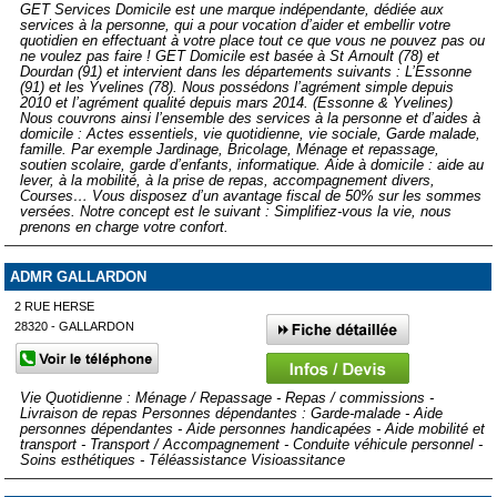
GET Services Domicile est une marque indépendante, dédiée aux
services à la personne, qui a pour vocation d’aider et embellir votre
quotidien en effectuant à votre place tout ce que vous ne pouvez pas ou
ne voulez pas faire ! GET Domicile est basée à St Arnoult (78) et
Dourdan (91) et intervient dans les départements suivants : L’Essonne
(91) et les Yvelines (78). Nous possédons l’agrément simple depuis
2010 et l’agrément qualité depuis mars 2014. (Essonne & Yvelines)
Nous couvrons ainsi l’ensemble des services à la personne et d’aides à
domicile : Actes essentiels, vie quotidienne, vie sociale, Garde malade,
famille. Par exemple Jardinage, Bricolage, Ménage et repassage,
soutien scolaire, garde d’enfants, informatique. Aide à domicile : aide au
lever, à la mobilité, à la prise de repas, accompagnement divers,
Courses… Vous disposez d’un avantage fiscal de 50% sur les sommes
versées. Notre concept est le suivant : Simplifiez-vous la vie, nous
prenons en charge votre confort.
ADMR GALLARDON
2 RUE HERSE
28320 - GALLARDON
Vie Quotidienne : Ménage / Repassage - Repas / commissions -
Livraison de repas Personnes dépendantes : Garde-malade - Aide
personnes dépendantes - Aide personnes handicapées - Aide mobilité et
transport - Transport / Accompagnement - Conduite véhicule personnel -
Soins esthétiques - Téléassistance Visioassitance