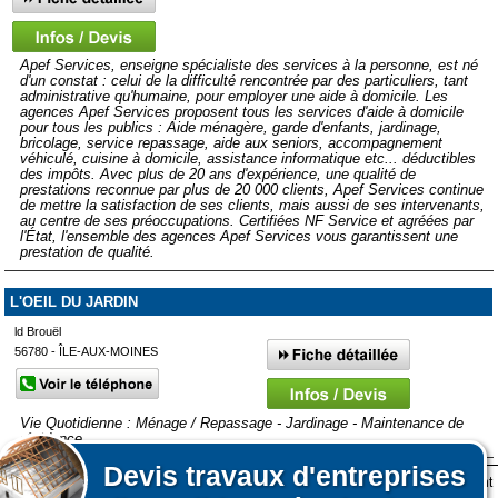
Apef Services, enseigne spécialiste des services à la personne, est né
d'un constat : celui de la difficulté rencontrée par des particuliers, tant
administrative qu'humaine, pour employer une aide à domicile. Les
agences Apef Services proposent tous les services d'aide à domicile
pour tous les publics : Aide ménagère, garde d'enfants, jardinage,
bricolage, service repassage, aide aux seniors, accompagnement
véhiculé, cuisine à domicile, assistance informatique etc... déductibles
des impôts. Avec plus de 20 ans d'expérience, une qualité de
prestations reconnue par plus de 20 000 clients, Apef Services continue
de mettre la satisfaction de ses clients, mais aussi de ses intervenants,
au centre de ses préoccupations. Certifiées NF Service et agréées par
l'État, l'ensemble des agences Apef Services vous garantissent une
prestation de qualité.
L'OEIL DU JARDIN
ld Brouël
56780 - ÎLE-AUX-MOINES
Vie Quotidienne : Ménage / Repassage - Jardinage - Maintenance de
résidence
Devis
travaux d'entreprises
Lors de votre visite sur notre site des fichiers informatiques nommés cookies sont
Affiner votre recherche