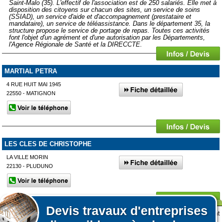
Saint-Malo (35). L'effectif de l'association est de 250 salariés. Elle met à
disposition des citoyens sur chacun des sites, un service de soins
(SSIAD), un service d'aide et d'accompagnement (prestataire et
mandataire), un service de téléassistance. Dans le département 35, la
structure propose le service de portage de repas. Toutes ces activités
font l'objet d'un agrément et d'une autorisation par les Départements,
l'Agence Régionale de Santé et la DIRECCTE.
MARTIAL PETRA
4 RUE HUIT MAI 1945
22550 - MATIGNON
LES CLES DE CHRISTOPHE
LA VILLE MORIN
22130 - PLUDUNO
Affiner votre recherche
Devis
travaux d'entreprises
Lors de votre visite sur notre site des fichiers informatiques nommés cookies sont
Afficher plus de prestataires dans un rayon de 50km autour de