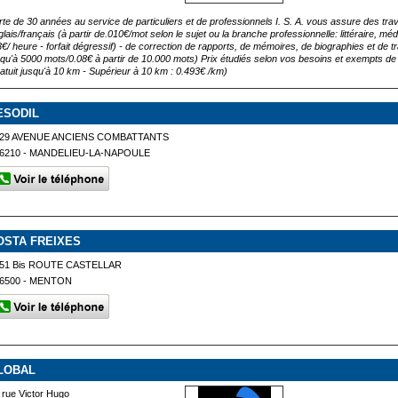
rte de 30 années au service de particuliers et de professionnels I. S. A. vous assure des trav
lais/français (à partir de.010€/mot selon le sujet ou la branche professionnelle: littéraire, médic
3€/ heure - forfait dégressif) - de correction de rapports, de mémoires, de biographies et de t
squ'à 5000 mots/0.08€ à partir de 10.000 mots) Prix étudiés selon vos besoins et exempts de
ratuit jusqu'à 10 km - Supérieur à 10 km : 0.493€ /km)
ESODIL
29 AVENUE ANCIENS COMBATTANTS
6210 - MANDELIEU-LA-NAPOULE
OSTA FREIXES
51 Bis ROUTE CASTELLAR
6500 - MENTON
LOBAL
 rue Victor Hugo