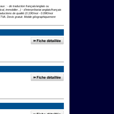
aux : - de traduction français/anglais ou
al, immobilier...) - d'interprétariat anglais/français
raductions de qualité (0.10€/mot - 0.09€/mot
 TVA. Devis gratuit. Mobile géographiquement