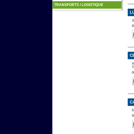
TRANSPORTS / LOGISTIQUE
L
0
C
V
0
C
5
0