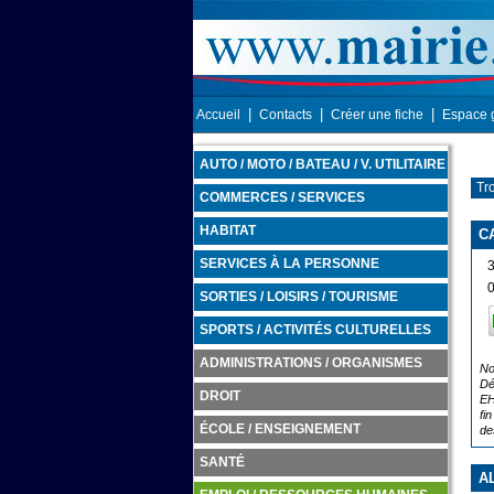
|
|
|
Accueil
Contacts
Créer une fiche
Espace 
AUTO / MOTO / BATEAU / V. UTILITAIRE
Tro
COMMERCES / SERVICES
HABITAT
C
SERVICES À LA PERSONNE
SORTIES / LOISIRS / TOURISME
SPORTS / ACTIVITÉS CULTURELLES
ADMINISTRATIONS / ORGANISMES
No
Dé
DROIT
EH
fi
ÉCOLE / ENSEIGNEMENT
de
SANTÉ
A