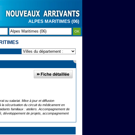
ALPES MARITIMES (06)
OK
RITIMES
ou salariat. Mise à jour et diffusion
a sécurisation du circuit du médicament en
aidants familiaux : ateliers. Accompagnement de
 santé, développement de projets, accompagnement