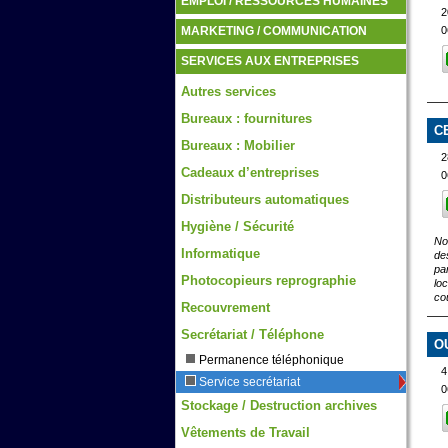
EMPLOI / RESSOURCES HUMAINES
2
0
MARKETING / COMMUNICATION
SERVICES AUX ENTREPRISES
Autres services
Bureaux : fournitures
C
Bureaux : Mobilier
2
Cadeaux d’entreprises
0
Distributeurs automatiques
Hygiène / Sécurité
No
Informatique
de
pa
Photocopieurs reprographie
lo
co
Recouvrement
Secrétariat / Téléphone
O
Permanence téléphonique
Service secrétariat
0
Stockage / Destruction archives
Vêtements de Travail