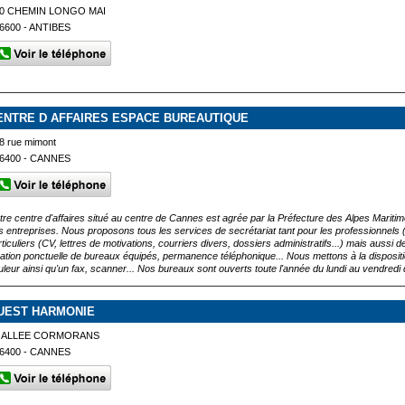
0 CHEMIN LONGO MAI
6600 - ANTIBES
ENTRE D AFFAIRES ESPACE BUREAUTIQUE
8 rue mimont
6400 - CANNES
tre centre d'affaires situé au centre de Cannes est agrée par la Préfecture des Alpes Maritimes
s entreprises. Nous proposons tous les services de secrétariat tant pour les professionnels (
rticuliers (CV, lettres de motivations, courriers divers, dossiers administratifs...) mais auss
cation ponctuelle de bureaux équipés, permanence téléphonique... Nous mettons à la dispositi
uleur ainsi qu'un fax, scanner... Nos bureaux sont ouverts toute l'année du lundi au vendredi
UEST HARMONIE
4 ALLEE CORMORANS
6400 - CANNES