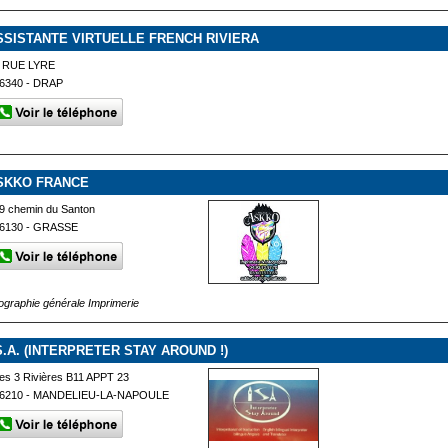
SSISTANTE VIRTUELLE FRENCH RIVIERA
 RUE LYRE
6340 - DRAP
SKKO FRANCE
9 chemin du Santon
6130 - GRASSE
fographie générale Imprimerie
.S.A. (INTERPRETER STAY AROUND !)
es 3 Rivières B11 APPT 23
6210 - MANDELIEU-LA-NAPOULE