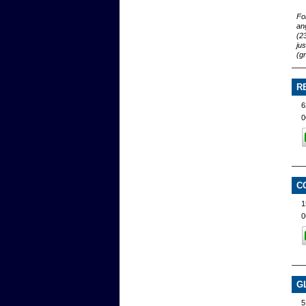
Fo
ang
(2
ju
(g
R
6
0
C
1
0
G
5