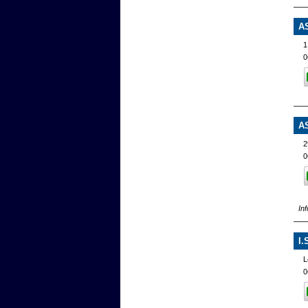
A
1
0
A
2
0
In
I
L
0