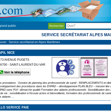
grand public
Rechercher
SERVICE SECRÉTARIAT ALPES MA
uver : Service secrétariat en Alpes Maritimes
APIL NICE
373 AVENUE PUGETS
06700 - SAINT-LAURENT-DU-VAR
s prestations : Gestion de planning des professionnels de santé : REMPLACEMENTS en libéral 
veloppement des procédures dans les EHPAD – développement PLAN BLEU – mission liée à l
PAD sans PUI– démarche qualité Formation des aidants professionnels. Sensibilisation des 
n de vie : sensibilisation à l’écoute active et bienveillante, formation des professionnels de
s aidants …
LLO SERVICE PAIE