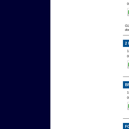
0
GL
do
2
0
B
1
0
F