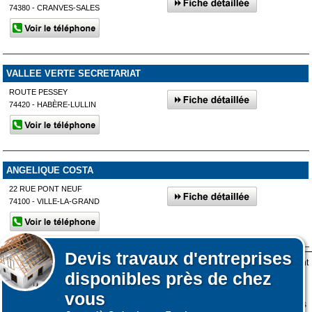
74380 - CRANVES-SALES
VALLEE VERTE SECRETARIAT
ROUTE PESSEY
74420 - HABÈRE-LULLIN
ANGELIQUE COSTA
22 RUE PONT NEUF
74100 - VILLE-LA-GRAND
Devis
travaux d'entreprises
Lors de votre visite sur notre site des fichiers informatiques nommés cookies sont
Afficher plus de prestataires dans un rayon de 50km autour de
disponibles près de chez
déposés sur votre terminal. Ces cookies sont utilisés pour la navigation, le
Bonneville
fonctionnement du site et les mesures d'audience pour l'éditeur.
vous
Nous ne collectons pas vos données personnelles au travers des cookies à des