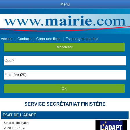
Menu
|
|
|
Accueil
Contacts
Créer une fiche
Espace grand public
Rechercher
OK
SERVICE SECRÉTARIAT FINISTÈRE
ESAT DE L'ADAPT
8 rue du dourjacq
29200 - BREST