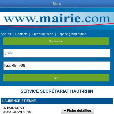
Menu
|
|
|
Accueil
Contacts
Créer une fiche
Espace grand public
Rechercher
OK
SERVICE SECRÉTARIAT HAUT-RHIN
LAURENCE ETIENNE
32 RUE ALSACE
68600 - ALGOLSHEIM