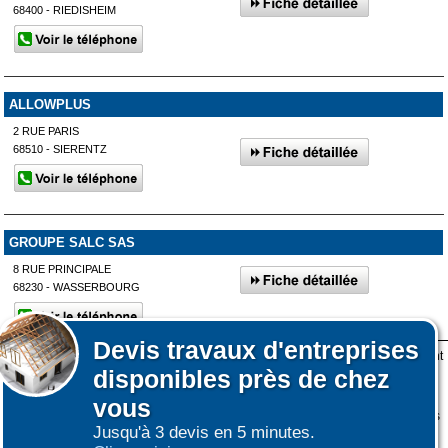
68400 - RIEDISHEIM
ALLOWPLUS
2 RUE PARIS
68510 - SIERENTZ
GROUPE SALC SAS
8 RUE PRINCIPALE
68230 - WASSERBOURG
Devis
travaux d'entreprises
Lors de votre visite sur notre site des fichiers informatiques nommés cookies sont
disponibles près de chez
déposés sur votre terminal. Ces cookies sont utilisés pour la navigation, le
Afficher plus de prestataires
fonctionnement du site et les mesures d'audience pour l'éditeur.
vous
Nous ne collectons pas vos données personnelles au travers des cookies à des
Jusqu'à 3 devis en 5 minutes.
fins publicitaires ni pour nous ni pour des tiers.