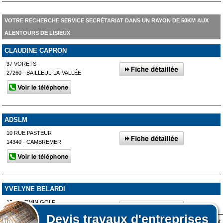
VOTRE RECHERCHE SERVICE SECRÉTARIAT DANS UN RAYON DE 50KM AUX
ALENTOURS DE LISIEUX
CLAUDINE CAPRON
37 VORETS
27260 - BAILLEUL-LA-VALLÉE
ADSLM
10 RUE PASTEUR
14340 - CAMBREMER
YVELYNE BELARDI
156 CHEMIN GOLF
14130 - MANNEVILLE-LA-PIPARD
Devis
travaux d'entreprises
Lors de votre visite sur notre site des fichiers informatiques nommés cookies sont