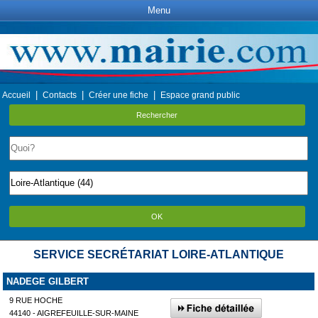
Menu
|
|
|
Accueil
Contacts
Créer une fiche
Espace grand public
Rechercher
OK
SERVICE SECRÉTARIAT LOIRE-ATLANTIQUE
NADEGE GILBERT
9 RUE HOCHE
44140 - AIGREFEUILLE-SUR-MAINE