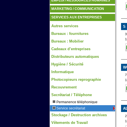
EMPLOI / RESSOURCES HUMAINES
MARKETING / COMMUNICATION
SERVICES AUX ENTREPRISES
Autres services
S
Bureaux : fournitures
3
1
Bureaux : Mobilier
Cadeaux d’entreprises
Distributeurs automatiques
Hygiène / Sécurité
W
Informatique
7
Photocopieurs reprographie
1
Recouvrement
Secrétariat / Téléphone
Permanence téléphonique
A
Service secrétariat
Stockage / Destruction archives
2
1
Vêtements de Travail