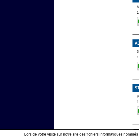
8
1
A
3
1
S
9
1
Lors de votre visite sur notre site des fichiers informatiques nommés