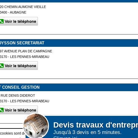
20 CHEMIN AUMONE VIEILLE
3400 - AUBAGNE
DYSSON SECRETARIAT
97 AVENUE PLAN DE CAMPAGNE
3170 - LES PENNES-MIRABEAU
T CONSEIL GESTION
 RUE DENIS DIDEROT
3170 - LES PENNES-MIRABEAU
Devis
travaux d'entrep
Jusqu'à 3 devis en 5 minutes.
Afficher plus de prestataires dans un rayon de 50km aut
 cookies sont déposés sur votre terminal. Ces cookies sont utilisés pour la navigatio