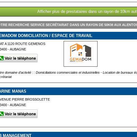
Afficher plus de prestataires dans un rayon de 10km aut
TRE RECHERCHE SERVICE SECRÉTARIAT DANS UN RAYON DE 50KM AUX ALENTOU
EMADOM DOMICILIATION / ESPACE DE TRAVAIL
AT A 1120 ROUTE GEMENOS
3400 - AUBAGNE
tre domaine d'activité : : Domiciliations commerciales et industrielles - Location de bureaux
crétariat
ARINE MANAS
AVENUE PIERRE BROSSOLETTE
3400 - AUBAGNE
B MANAGEMENT