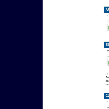
A
1
1
E
2
1
L'
Son
co
en
C
1
1