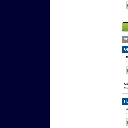
VO
G
B
1
No
se
F
3
1