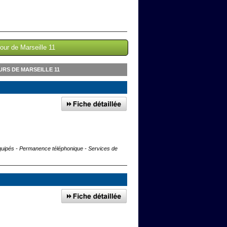
our de Marseille 11
RS DE MARSEILLE 11
 équipés - Permanence téléphonique - Services de