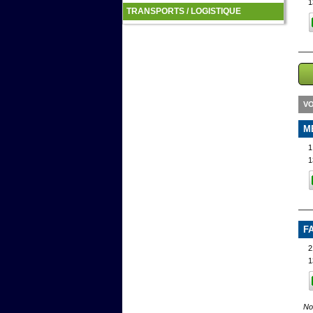
1
TRANSPORTS / LOGISTIQUE
VO
M
1
1
F
2
1
No