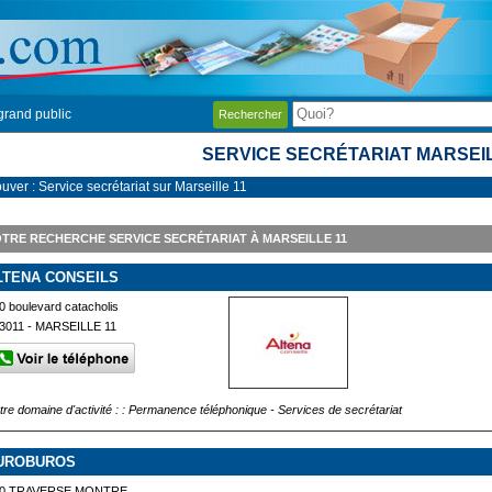
grand public
Rechercher
SERVICE SECRÉTARIAT MARSEIL
uver : Service secrétariat sur Marseille 11
TRE RECHERCHE SERVICE SECRÉTARIAT À MARSEILLE 11
LTENA CONSEILS
0 boulevard catacholis
3011 - MARSEILLE 11
tre domaine d'activité : : Permanence téléphonique - Services de secrétariat
UROBUROS
20 TRAVERSE MONTRE