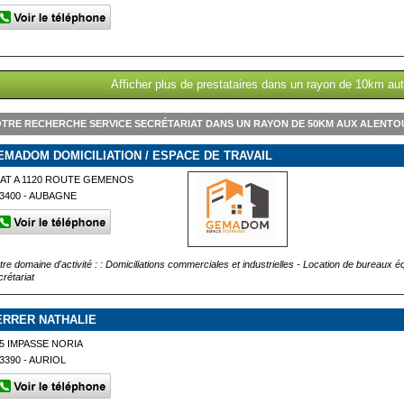
Afficher plus de prestataires dans un rayon de 10km aut
TRE RECHERCHE SERVICE SECRÉTARIAT DANS UN RAYON DE 50KM AUX ALENTOU
EMADOM DOMICILIATION / ESPACE DE TRAVAIL
AT A 1120 ROUTE GEMENOS
3400 - AUBAGNE
tre domaine d'activité : : Domiciliations commerciales et industrielles - Location de bureaux
crétariat
ERRER NATHALIE
5 IMPASSE NORIA
3390 - AURIOL