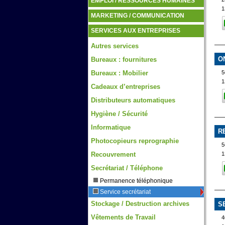
EMPLOI / RESSOURCES HUMAINES
1
MARKETING / COMMUNICATION
SERVICES AUX ENTREPRISES
Autres services
O
Bureaux : fournitures
5
Bureaux : Mobilier
1
Cadeaux d’entreprises
Distributeurs automatiques
Hygiène / Sécurité
Informatique
R
Photocopieurs reprographie
5
Recouvrement
1
Secrétariat / Téléphone
Permanence téléphonique
Service secrétariat
Stockage / Destruction archives
S
Vêtements de Travail