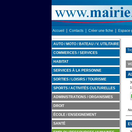
|
|
|
Accueil
Contacts
Créer une fiche
Espace 
AUTO / MOTO / BATEAU / V. UTILITAIRE
Tro
COMMERCES / SERVICES
HABITAT
VO
SERVICES À LA PERSONNE
A
SORTIES / LOISIRS / TOURISME
3
1
SPORTS / ACTIVITÉS CULTURELLES
ADMINISTRATIONS / ORGANISMES
DROIT
No
ÉCOLE / ENSEIGNEMENT
SANTÉ
E