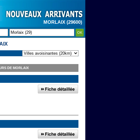
MORLAIX (29600)
OK
AIX
URS DE MORLAIX