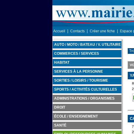
|
|
|
Accueil
Contacts
Créer une fiche
Espace 
AUTO / MOTO / BATEAU / V. UTILITAIRE
Tro
COMMERCES / SERVICES
HABITAT
VO
SERVICES À LA PERSONNE
Y
SORTIES / LOISIRS / TOURISME
2
SPORTS / ACTIVITÉS CULTURELLES
ADMINISTRATIONS / ORGANISMES
DROIT
ÉCOLE / ENSEIGNEMENT
C
SANTÉ
7
2