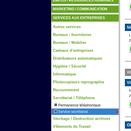
EMPLOI / RESSOURCES HUMAINES
MARKETING / COMMUNICATION
SERVICES AUX ENTREPRISES
Autres services
N
Bureaux : fournitures
L
2
Bureaux : Mobilier
Cadeaux d’entreprises
Distributeurs automatiques
Hygiène / Sécurité
VO
Informatique
Photocopieurs reprographie
V
Recouvrement
5
2
Secrétariat / Téléphone
Permanence téléphonique
Service secrétariat
Stockage / Destruction archives
O
Vêtements de Travail