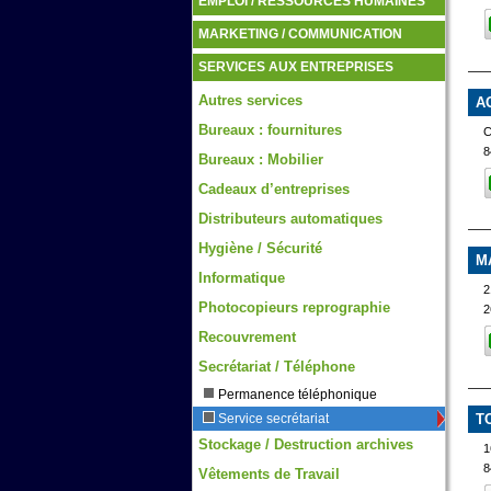
EMPLOI / RESSOURCES HUMAINES
MARKETING / COMMUNICATION
SERVICES AUX ENTREPRISES
Autres services
A
Bureaux : fournitures
8
Bureaux : Mobilier
Cadeaux d’entreprises
Distributeurs automatiques
Hygiène / Sécurité
M
Informatique
Photocopieurs reprographie
2
Recouvrement
Secrétariat / Téléphone
Permanence téléphonique
T
Service secrétariat
Stockage / Destruction archives
1
8
Vêtements de Travail