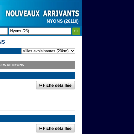
NYONS (26110)
OK
NS
URS DE NYONS