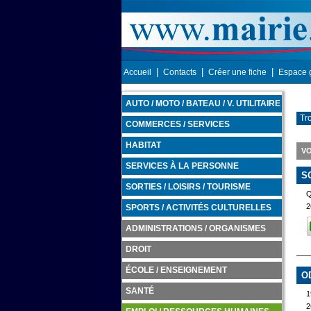
|
|
|
Accueil
Contacts
Créer une fiche
Espace 
AUTO / MOTO / BATEAU / V. UTILITAIRE
Tr
COMMERCES / SERVICES
HABITAT
VO
SERVICES À LA PERSONNE
S
SORTIES / LOISIRS / TOURISME
2
SPORTS / ACTIVITÉS CULTURELLES
ADMINISTRATIONS / ORGANISMES
DROIT
ÉCOLE / ENSEIGNEMENT
O
SANTÉ
2