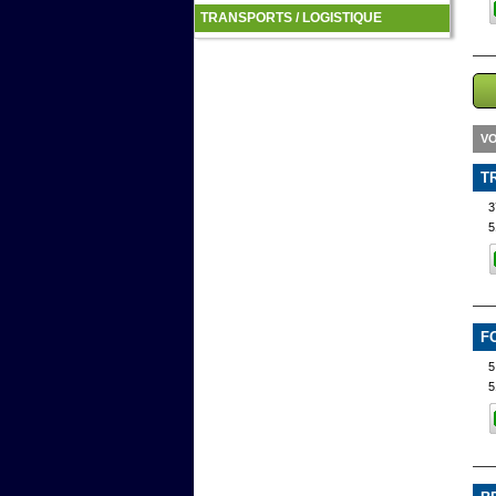
TRANSPORTS / LOGISTIQUE
VO
T
3
5
F
5
5