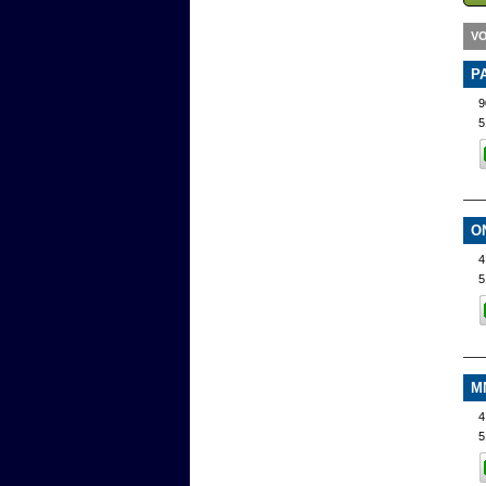
VO
P
9
5
O
4
5
M
4
5