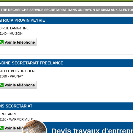
TRE RECHERCHE SERVICE SECRÉTARIAT DANS UN RAYON DE 50KM AUX ALENTO
ATRICIA PROVIN PEYRIE
0 RUE LAMARTINE
1140 - MUIZON
NDINE SECRETARIAT FREELANCE
 ALLEE BOIS DU CHENE
1360 - PRUNAY
NS SECRETARIAT
 RUE ARRE
1110 - WARMERIVILLE
Devis
travaux d'entrep