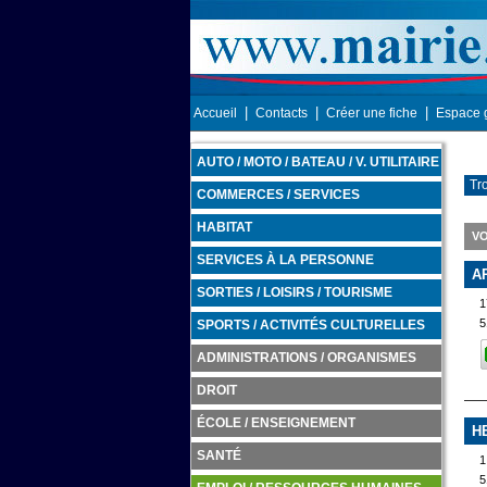
|
|
|
Accueil
Contacts
Créer une fiche
Espace 
AUTO / MOTO / BATEAU / V. UTILITAIRE
Tr
COMMERCES / SERVICES
HABITAT
VO
SERVICES À LA PERSONNE
A
SORTIES / LOISIRS / TOURISME
1
5
SPORTS / ACTIVITÉS CULTURELLES
ADMINISTRATIONS / ORGANISMES
DROIT
ÉCOLE / ENSEIGNEMENT
H
SANTÉ
1
5