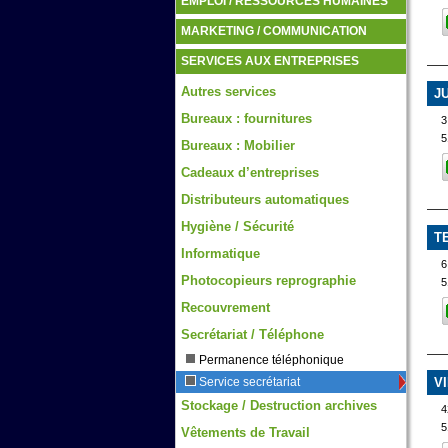
EMPLOI / RESSOURCES HUMAINES
MARKETING / COMMUNICATION
SERVICES AUX ENTREPRISES
Autres services
J
Bureaux : fournitures
5
Bureaux : Mobilier
Cadeaux d’entreprises
Distributeurs automatiques
Hygiène / Sécurité
T
Informatique
6
Photocopieurs reprographie
5
Recouvrement
Secrétariat / Téléphone
Permanence téléphonique
V
Service secrétariat
Stockage / Destruction archives
4
5
Vêtements de Travail