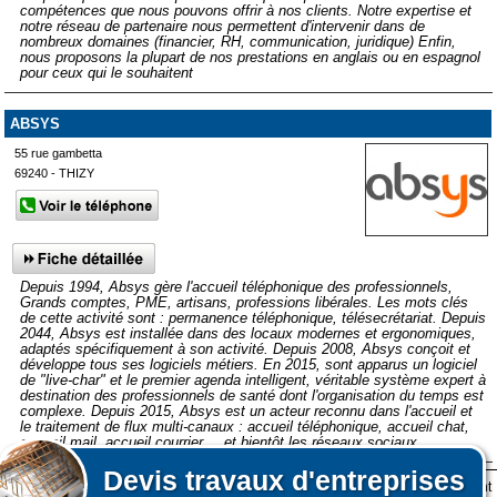
compétences que nous pouvons offrir à nos clients. Notre expertise et
notre réseau de partenaire nous permettent d'intervenir dans de
nombreux domaines (financier, RH, communication, juridique) Enfin,
nous proposons la plupart de nos prestations en anglais ou en espagnol
pour ceux qui le souhaitent
ABSYS
55 rue gambetta
69240 - THIZY
Depuis 1994, Absys gère l'accueil téléphonique des professionnels,
Grands comptes, PME, artisans, professions libérales. Les mots clés
de cette activité sont : permanence téléphonique, télésecrétariat. Depuis
2044, Absys est installée dans des locaux modernes et ergonomiques,
adaptés spécifiquement à son activité. Depuis 2008, Absys conçoit et
développe tous ses logiciels métiers. En 2015, sont apparus un logiciel
de "live-char" et le premier agenda intelligent, véritable système expert à
destination des professionnels de santé dont l'organisation du temps est
complexe. Depuis 2015, Absys est un acteur reconnu dans l'accueil et
le traitement de flux multi-canaux : accueil téléphonique, accueil chat,
accueil mail, accueil courrier,... et bientôt les réseaux sociaux.
Devis
travaux d'entreprises
Lors de votre visite sur notre site des fichiers informatiques nommés cookies sont