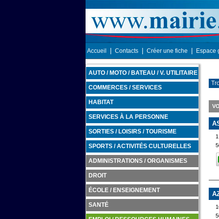
|
|
|
Accueil
Contacts
Créer une fiche
Espace 
AUTO / MOTO / BATEAU / V. UTILITAIRE
Tro
COMMERCES / SERVICES
HABITAT
VO
SERVICES À LA PERSONNE
A
SORTIES / LOISIRS / TOURISME
1
5
SPORTS / ACTIVITÉS CULTURELLES
ADMINISTRATIONS / ORGANISMES
DROIT
ÉCOLE / ENSEIGNEMENT
A
SANTÉ
1
5