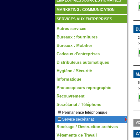
EMPLOI / RESSOURCES HUMAINES
MARKETING / COMMUNICATION
SERVICES AUX ENTREPRISES
Autres services
D
Bureaux : fournitures
5
Bureaux : Mobilier
Cadeaux d’entreprises
Distributeurs automatiques
Hygiène / Sécurité
M
Informatique
8
Photocopieurs reprographie
5
Recouvrement
Secrétariat / Téléphone
Permanence téléphonique
Service secrétariat
VO
Stockage / Destruction archives
Z
Vêtements de Travail