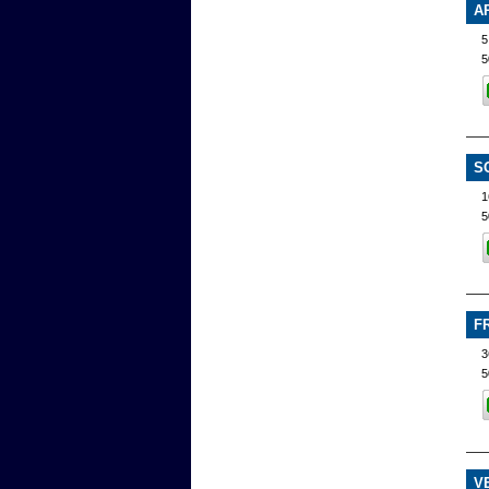
A
5
S
1
5
F
5
V