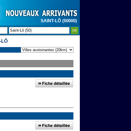
SAINT-LÔ (50000)
OK
-LÔ