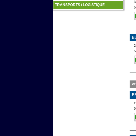
3
TRANSPORTS / LOGISTIQUE
5
E
5
VO
E
5