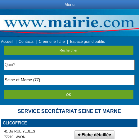
Menu
|
|
|
Accueil
Contacts
Créer une fiche
Espace grand public
Rechercher
OK
SERVICE SECRÉTARIAT SEINE ET MARNE
CLICOFFICE
41 Bis RUE YEBLES
77210 - AVON