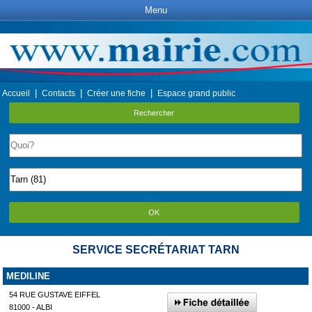
Menu
|
|
|
Accueil
Contacts
Créer une fiche
Espace grand public
Rechercher
OK
SERVICE SECRÉTARIAT TARN
MEDILINE
54 RUE GUSTAVE EIFFEL
81000 - ALBI