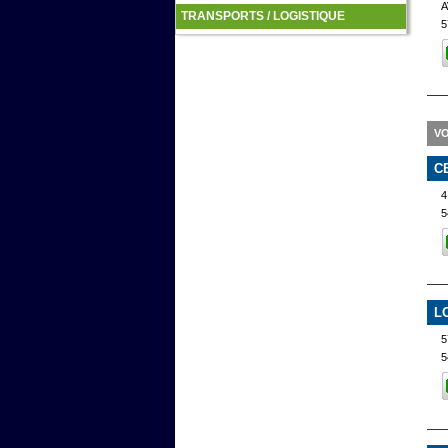
A
TRANSPORTS / LOGISTIQUE
5
VO
C
4
5
L
5
5