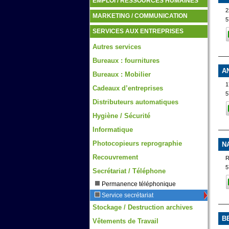
EMPLOI / RESSOURCES HUMAINES
MARKETING / COMMUNICATION
5
SERVICES AUX ENTREPRISES
Autres services
Bureaux : fournitures
A
Bureaux : Mobilier
1
Cadeaux d’entreprises
5
Distributeurs automatiques
Hygiène / Sécurité
Informatique
Photocopieurs reprographie
N
Recouvrement
R
5
Secrétariat / Téléphone
Permanence téléphonique
Service secrétariat
Stockage / Destruction archives
B
Vêtements de Travail