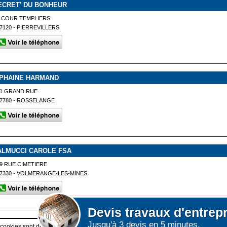
ECRET' DU BONHEUR
 COUR TEMPLIERS
7120 - PIERREVILLERS
IPHAINE HARMAND
21 GRAND RUE
7780 - ROSSELANGE
ALMUCCI CAROLE FSA
9 RUE CIMETIERE
7330 - VOLMERANGE-LES-MINES
Devis
travaux d'entrep
Jusqu'à 3 devis en 5 minutes.
Afficher plus de prestataires dans un rayon de 50km au
 cookies sont déposés sur votre terminal. Ces cookies sont utilisés pour la navigatio