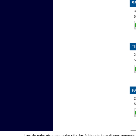
S
3
5
T
5
P
2
5
Lors de votre visite sur notre site des fichiers informatiques nommés