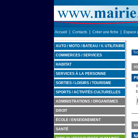
|
|
|
Accueil
Contacts
Créer une fiche
Espace 
AUTO / MOTO / BATEAU / V. UTILITAIRE
Tro
COMMERCES / SERVICES
HABITAT
VO
SERVICES À LA PERSONNE
P
SORTIES / LOISIRS / TOURISME
3
5
SPORTS / ACTIVITÉS CULTURELLES
ADMINISTRATIONS / ORGANISMES
DROIT
ÉCOLE / ENSEIGNEMENT
VO
SANTÉ
N