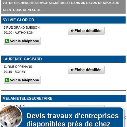
VOTRE RECHERCHE SERVICE SECRÉTARIAT DANS UN RAYON DE 50KM AUX
ALENTOURS DE VESOUL
SYLVIE GLORIOD
5 RUE GRAND BUISSON
70190 - AUTHOISON
LAURENCE GASPARD
11 RUE OPPENANS
70110 - BOREY
MELANIETELESECRETAIRE
1 RUE TARTRE
70000 - VALLEROIS-LE-BOIS
Devis
travaux d'entreprises
Lors de votre visite sur notre site des fichiers informatiques nommés cookies sont
disponibles près de chez
déposés sur votre terminal. Ces cookies sont utilisés pour la navigation, le