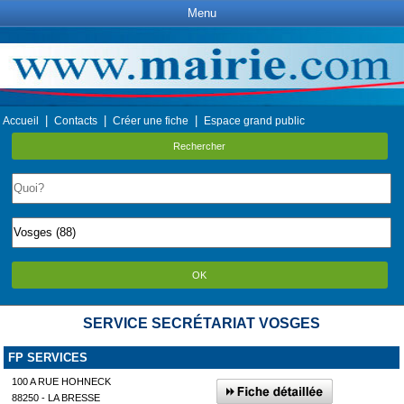
Menu
|
|
|
Accueil
Contacts
Créer une fiche
Espace grand public
Rechercher
OK
SERVICE SECRÉTARIAT VOSGES
FP SERVICES
100 A RUE HOHNECK
88250 - LA BRESSE