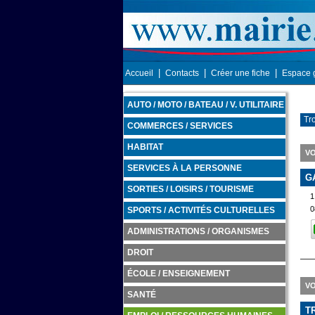
|
|
|
Accueil
Contacts
Créer une fiche
Espace 
AUTO / MOTO / BATEAU / V. UTILITAIRE
Tro
COMMERCES / SERVICES
HABITAT
VO
SERVICES À LA PERSONNE
G
SORTIES / LOISIRS / TOURISME
0
SPORTS / ACTIVITÉS CULTURELLES
ADMINISTRATIONS / ORGANISMES
DROIT
ÉCOLE / ENSEIGNEMENT
VO
SANTÉ
T