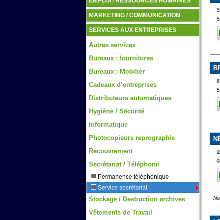
EMPLOI / RESSOURCES HUMAINES
3
MARKETING / COMMUNICATION
5
SERVICES AUX ENTREPRISES
Autres services
Bureaux : fournitures
B
Bureaux : Mobilier
8
Cadeaux d’entreprises
5
Distributeurs automatiques
Hygiène / Sécurité
Informatique
Photocopieurs reprographie
N
Recouvrement
1
0
Secrétariat / Téléphone
Permanence téléphonique
Service secrétariat
No
Stockage / Destruction archives
Vêtements de Travail