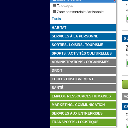
1
Tatouages
4
Zone commerciale / artisanale
Taxis
HABITAT
SERVICES À LA PERSONNE
S
SORTIES / LOISIRS / TOURISME
S
SPORTS / ACTIVITÉS CULTURELLES
4
ADMINISTRATIONS / ORGANISMES
DROIT
ÉCOLE / ENSEIGNEMENT
SANTÉ
EMPLOI / RESSOURCES HUMAINES
VO
MARKETING / COMMUNICATION
C
SERVICES AUX ENTREPRISES
2
4
TRANSPORTS / LOGISTIQUE