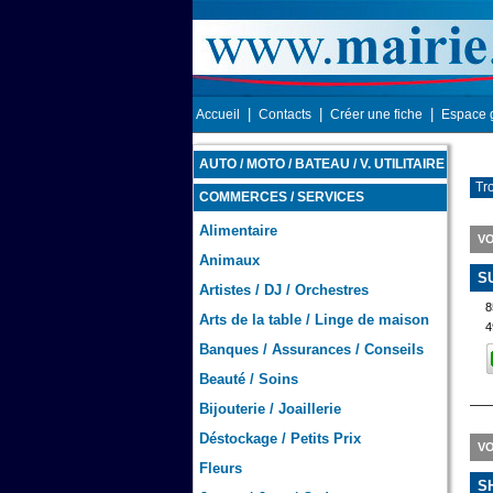
|
|
|
Accueil
Contacts
Créer une fiche
Espace 
AUTO / MOTO / BATEAU / V. UTILITAIRE
Tro
COMMERCES / SERVICES
Alimentaire
VO
Animaux
S
Artistes / DJ / Orchestres
8
Arts de la table / Linge de maison
4
Banques / Assurances / Conseils
Beauté / Soins
Bijouterie / Joaillerie
Déstockage / Petits Prix
VO
Fleurs
S