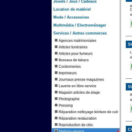
Jouets / Jeux / Cadeaux
A
Location de matériel
4
Mode / Accessoires
Multimédia / Electroménager
Services / Autres commerces
Agences matrimoniales
S
Articles funéraires
Articles pour fumeurs
4
Bureaux de tabacs
Cordonneries
Imprimeurs
Journaux presse magazines
Laverie en libre-service
S
Magasin articles de plage
Photographe
4
Pressing
Réparation nettoyage teinture de cuir
Réparation restauration
Reproduction de clés
C
Stations-service