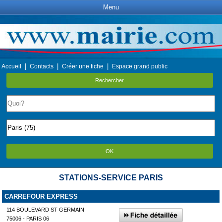
Menu
|
|
|
Accueil
Contacts
Créer une fiche
Espace grand public
Rechercher
OK
STATIONS-SERVICE PARIS
CARREFOUR EXPRESS
114 BOULEVARD ST GERMAIN
75006 - PARIS 06