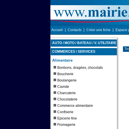
|
|
|
Accueil
Contacts
Créer une fiche
Espace 
AUTO / MOTO / BATEAU / V. UTILITAIRE
Tr
COMMERCES / SERVICES
Alimentaire
Bonbons, dragées, chocolats
Boucherie
Boulangerie
Caviste
Charcuterie
Chocolaterie
Commerce alimentaire
Confiserie
Epicerie fine
Fromagerie