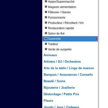
Hyper/Supermarché
Magasin alimentation
Pâtissier / Glacier
Poissonnerie
Producteur / Récoltant / Vin
Restauration rapide
Salon de thé
Supérette
Traiteur
Vente de surgelés
Animaux
Artistes / DJ / Orchestres
Arts de la table / Linge de maison
Banques / Assurances / Conseils
Beauté / Soins
Bijouterie / Joaillerie
Déstockage / Petits Prix
Fleurs
Jouets / Jeux / Cadeaux