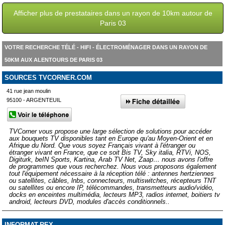
Afficher plus de prestataires dans un rayon de 10km autour de
Paris 03
VOTRE RECHERCHE TÉLÉ - HIFI - ÉLECTROMÉNAGER DANS UN RAYON DE
50KM AUX ALENTOURS DE PARIS 03
SOURCES TVCORNER.COM
41 rue jean moulin
95100 - ARGENTEUIL
TVCorner vous propose une large sélection de solutions pour accéder
aux bouquets TV disponibles tant en Europe qu'au Moyen-Orient et en
Afrique du Nord. Que vous soyez Français vivant à l'étranger ou
étranger vivant en France, que ce soit Bis TV, Sky italia, RTVi, NOS,
Digiturk, beIN Sports, Kartina, Arab TV Net, Zaap… nous avons l'offre
de programmes que vous recherchez. Nous vous proposons également
tout l'équipement nécessaire à la réception télé : antennes hertziennes
ou satellites, câbles, lnbs, connecteurs, multiswitches, récepteurs TNT
ou satellites ou encore IP, télécommandes, transmetteurs audio/vidéo,
docks en enceintes multimédia, lecteurs MP3, radios internet, boitiers tv
android, lecteurs DVD, modules d'accès conditionnels..
INFORMAT-REX