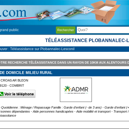
grand public
Rechercher
TÉLÉASSISTANCE PLOBANNALEC-
ouver : Téléassistance sur Plobannalec-Lesconil
TRE RECHERCHE TÉLÉASSISTANCE DANS UN RAYON DE 10KM AUX ALENTOURS 
IDE DOMICILE MILIEU RURAL
 CROAS AR BLEON
9120 - COMBRIT
e Quotidienne : Ménage / Repassage Famille : Garde d'enfant (- de 3 ans) - Garde d'enfant 
rsonnes dépendantes - Aide personnes handicapées - Aide mobilité et transport - Transpor
sioassitance