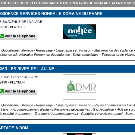
TRE RECHERCHE TÉLÉASSISTANCE DANS UN RAYON DE 50KM AUX ALENTOURS 
ESIDENCE SERVICES NOHEE LE DOMAINE DU PHARE
3 Bis AVENUE DE LA PLAGE
9950 - BÉNODET
e Quotidienne : Ménage / Repassage - Linge repassé : livraison - Maintenance de résidence -
sistance administrative Personnes dépendantes : Soins esthétiques - Téléassistance Visioa
DMR LES RIVES DE L AULNE
0 RUE YVES KERUZORE
9190 - PLEYBEN
e Quotidienne : Ménage / Repassage - Linge repassé : livraison - Repas / commissions Famille
 3 ans) - Accompagnement d'enfants Personnes dépendantes : Garde-malade - Aide person
de mobilité et transport - Transport / Accompagnement - Conduite véhicule personnel - Soins..
ARTAGE A DOM