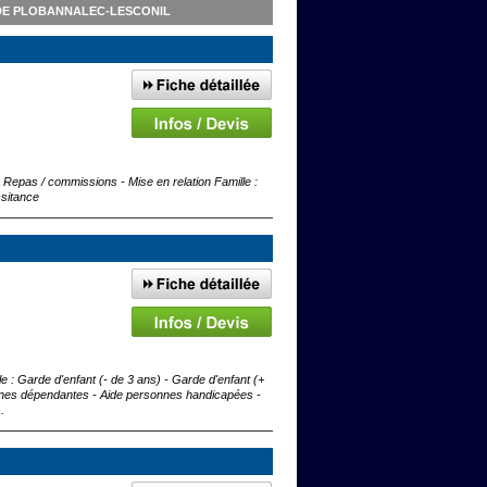
DE PLOBANNALEC-LESCONIL
 Repas / commissions - Mise en relation Famille :
ssitance
 : Garde d'enfant (- de 3 ans) - Garde d'enfant (+
nes dépendantes - Aide personnes handicapées -
.