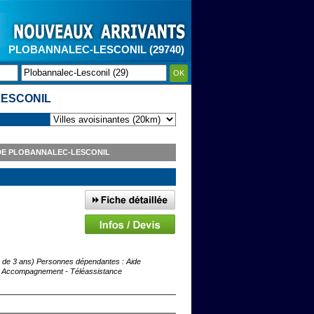
PLOBANNALEC-LESCONIL (29740)
OK
LESCONIL
DE PLOBANNALEC-LESCONIL
(+ de 3 ans) Personnes dépendantes : Aide
t / Accompagnement - Téléassistance