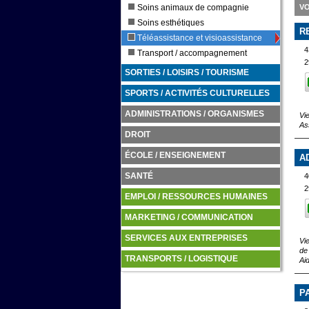
Soins animaux de compagnie
VO
Soins esthétiques
R
Téléassistance et visioassistance
4
Transport / accompagnement
2
SORTIES / LOISIRS / TOURISME
SPORTS / ACTIVITÉS CULTURELLES
ADMINISTRATIONS / ORGANISMES
Vi
As
DROIT
ÉCOLE / ENSEIGNEMENT
A
4
SANTÉ
2
EMPLOI / RESSOURCES HUMAINES
MARKETING / COMMUNICATION
SERVICES AUX ENTREPRISES
Vi
de
TRANSPORTS / LOGISTIQUE
Ai
P