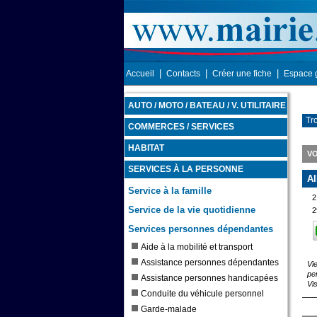
|
|
|
Accueil
Contacts
Créer une fiche
Espace 
AUTO / MOTO / BATEAU / V. UTILITAIRE
Tr
COMMERCES / SERVICES
HABITAT
VO
SERVICES À LA PERSONNE
A
Service à la famille
2
Service de la vie quotidienne
2
Services personnes dépendantes
Aide à la mobilité et transport
Assistance personnes dépendantes
Vi
pe
Assistance personnes handicapées
Vi
Conduite du véhicule personnel
Garde-malade