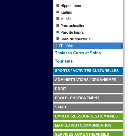
Hippodrome
Karting
Musée
Parc animalier
Parc de loisirs
Salle de spectacle
Théâtre
Thalasso Cures et Soins
Tourisme
SPORTS / ACTIVITÉS CULTURELLES
ADMINISTRATIONS / ORGANISMES
DROIT
ÉCOLE / ENSEIGNEMENT
SANTÉ
EMPLOI / RESSOURCES HUMAINES
MARKETING / COMMUNICATION
SERVICES AUX ENTREPRISES