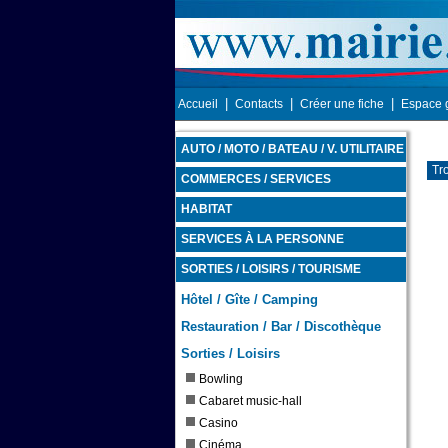
|
|
|
Accueil
Contacts
Créer une fiche
Espace 
AUTO / MOTO / BATEAU / V. UTILITAIRE
Tr
COMMERCES / SERVICES
HABITAT
SERVICES À LA PERSONNE
SORTIES / LOISIRS / TOURISME
Hôtel / Gîte / Camping
Restauration / Bar / Discothèque
Sorties / Loisirs
Bowling
Cabaret music-hall
Casino
Cinéma