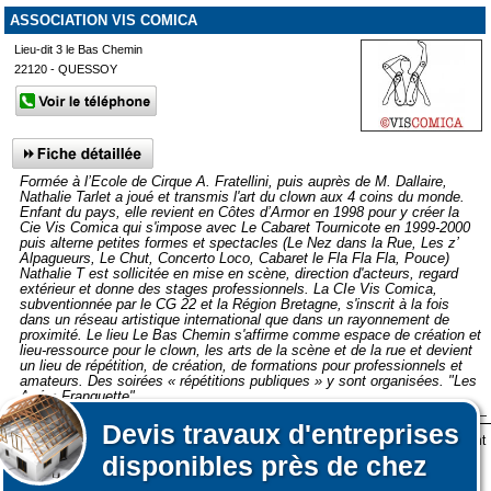
ASSOCIATION VIS COMICA
Lieu-dit 3 le Bas Chemin
22120 - QUESSOY
Formée à l’Ecole de Cirque A. Fratellini, puis auprès de M. Dallaire,
Nathalie Tarlet a joué et transmis l'art du clown aux 4 coins du monde.
Enfant du pays, elle revient en Côtes d’Armor en 1998 pour y créer la
Cie Vis Comica qui s'impose avec Le Cabaret Tournicote en 1999-2000
puis alterne petites formes et spectacles (Le Nez dans la Rue, Les z’
Alpagueurs, Le Chut, Concerto Loco, Cabaret le Fla Fla Fla, Pouce)
Nathalie T est sollicitée en mise en scène, direction d'acteurs, regard
extérieur et donne des stages professionnels. La CIe Vis Comica,
subventionnée par le CG 22 et la Région Bretagne, s'inscrit à la fois
dans un réseau artistique international que dans un rayonnement de
proximité. Le lieu Le Bas Chemin s'affirme comme espace de création et
lieu-ressource pour le clown, les arts de la scène et de la rue et devient
un lieu de répétition, de création, de formations pour professionnels et
amateurs. Des soirées « répétitions publiques » y sont organisées. "Les
Apéro-Franquette".
Devis
travaux d'entreprises
Lors de votre visite sur notre site des fichiers informatiques nommés cookies sont
Afficher plus de prestataires dans un rayon de 50km autour de
disponibles près de chez
déposés sur votre terminal. Ces cookies sont utilisés pour la navigation, le
Saint-Agathon
fonctionnement du site et les mesures d'audience pour l'éditeur.