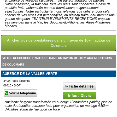
empreinte de voyages culinaires... Un traiteur agitateur de papilles.
Notre obsession, la fraicheur, tous les plats sont concoctés à base de
produits frais, acheminés par nos fournisseurs soigneusement
sélectionnés. Notre particularité, nous relevons vos défis et pour cela
chacun de vos repas est personnalisé, du plateau traiteur au menu d’une
grande réception. TRAITEUR EVÉNEMENTS RÉCEPTIONS propose
ses services dans le Var, les Bouches-du-Rhône, les Alpes-Maritimes,
Monaco.
Afficher plus de prestataires dans un rayon de 10km autour de
Colomars
VOTRE RECHERCHE TRAITEURS DANS UN RAYON DE 50KM AUX ALENTOURS
DE COLOMARS
AUBERGE DE LA VALLEE VERTE
3400 Route Valbonne
06410 - BIOT
Ancienne bergerie transformée en auberge 10chambres parking piscine
salle de réception terrasse faite pour organisation de mariage A10km
d'Antibes 20mn de l'aéroport de Nice