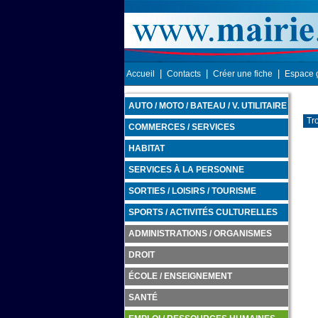
|
|
|
Accueil
Contacts
Créer une fiche
Espace 
AUTO / MOTO / BATEAU / V. UTILITAIRE
Tr
COMMERCES / SERVICES
HABITAT
SERVICES À LA PERSONNE
SORTIES / LOISIRS / TOURISME
SPORTS / ACTIVITÉS CULTURELLES
ADMINISTRATIONS / ORGANISMES
DROIT
ÉCOLE / ENSEIGNEMENT
SANTÉ