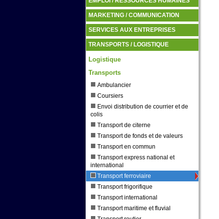
EMPLOI / RESSOURCES HUMAINES
MARKETING / COMMUNICATION
SERVICES AUX ENTREPRISES
TRANSPORTS / LOGISTIQUE
Logistique
Transports
Ambulancier
Coursiers
Envoi distribution de courrier et de
colis
Transport de citerne
Transport de fonds et de valeurs
Transport en commun
Transport express national et
international
Transport ferroviaire
Transport frigorifique
Transport international
Transport maritime et fluvial