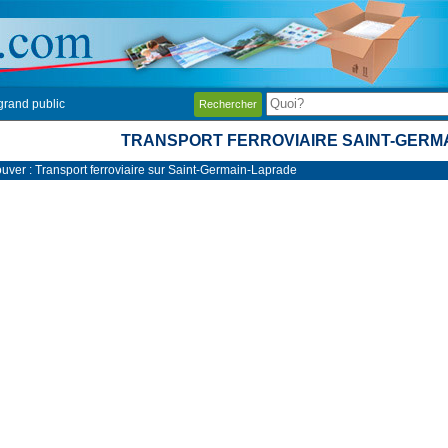
grand public
Rechercher
TRANSPORT FERROVIAIRE SAINT-GERM
ouver : Transport ferroviaire sur Saint-Germain-Laprade