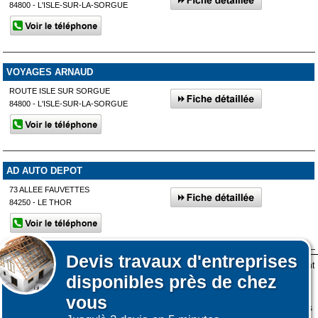
84800 - L'ISLE-SUR-LA-SORGUE
VOYAGES ARNAUD
ROUTE ISLE SUR SORGUE
84800 - L'ISLE-SUR-LA-SORGUE
AD AUTO DEPOT
73 ALLEE FAUVETTES
84250 - LE THOR
Devis
travaux d'entreprises
Lors de votre visite sur notre site des fichiers informatiques nommés cookies sont
Afficher plus de prestataires dans un rayon de 50km autour de Le
disponibles près de chez
déposés sur votre terminal. Ces cookies sont utilisés pour la navigation, le
Pontet
fonctionnement du site et les mesures d'audience pour l'éditeur.
vous
Nous ne collectons pas vos données personnelles au travers des cookies à des