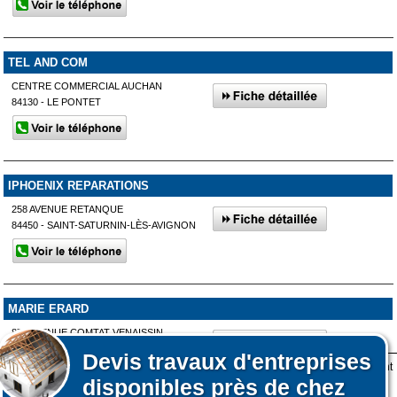
TEL AND COM
CENTRE COMMERCIAL AUCHAN
84130 - LE PONTET
IPHOENIX REPARATIONS
258 AVENUE RETANQUE
84450 - SAINT-SATURNIN-LÈS-AVIGNON
MARIE ERARD
871 AVENUE COMTAT VENAISSIN
84700 - SORGUES
Devis
travaux d'entreprises
Lors de votre visite sur notre site des fichiers informatiques nommés cookies sont
disponibles près de chez
déposés sur votre terminal. Ces cookies sont utilisés pour la navigation, le
Affiner votre recherche