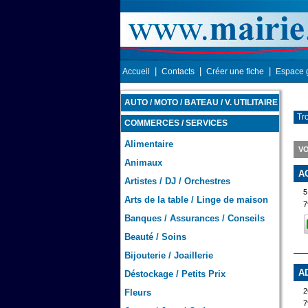
|
|
|
Accueil
Contacts
Créer une fiche
Espace 
AUTO / MOTO / BATEAU / V. UTILITAIRE
Tr
COMMERCES / SERVICES
Alimentaire
VO
Animaux
A
Artistes / DJ / Orchestres
Arts de la table / Linge de maison
7
Banques / Assurances / Conseils
Beauté / Soins
Bijouterie / Joaillerie
A
Déstockage / Petits Prix
Fleurs
7