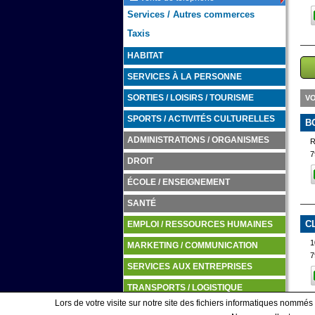
Services / Autres commerces
Taxis
HABITAT
SERVICES À LA PERSONNE
VO
SORTIES / LOISIRS / TOURISME
SPORTS / ACTIVITÉS CULTURELLES
B
ADMINISTRATIONS / ORGANISMES
R
7
DROIT
ÉCOLE / ENSEIGNEMENT
SANTÉ
C
EMPLOI / RESSOURCES HUMAINES
1
MARKETING / COMMUNICATION
7
SERVICES AUX ENTREPRISES
TRANSPORTS / LOGISTIQUE
Lors de votre visite sur notre site des fichiers informatiques nommés