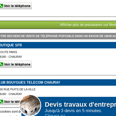
Afficher plus de prestataires sur Niort
TRE RECHERCHE VENTE DE TÉLÉPHONE PORTABLE DANS UN RAYON DE 10KM A
OUTIQUE SFR
OUTE PARIS
9180 - CHAURAY
LUB BOUYGUES TELECOM CHAURAY
00 RUE PUITS DE LA VILLE
9180 - CHAURAY
Devis
travaux d'entrep
Jusqu'à 3 devis en 5 minutes.
 cookies sont déposés sur votre terminal. Ces cookies sont utilisés pour la navigatio
Cliquez ici