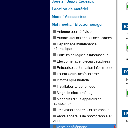
Jouets / Jeux / Cadeaux
Location de matériel
Mode / Accessoires
Multimédia / Electroménager
B
Antenne pour télévision
7
Audiovisuel matériel et accessoires
7
Dépannage maintenance
informatique
Editeurs de logiciels informatique
Ty
Electroménager pièces détachées
Entreprise de formation informatique
D
Fournisseurs accès internet
9
Informatique matériel
7
Installateur téléphonique
Magasin électroménager
Magasins d’hi-fi appareils et
accessoires
Télévision appareils et accessoires
H
Vente appareils de photographie et
video
5
7
Vente de téléphone