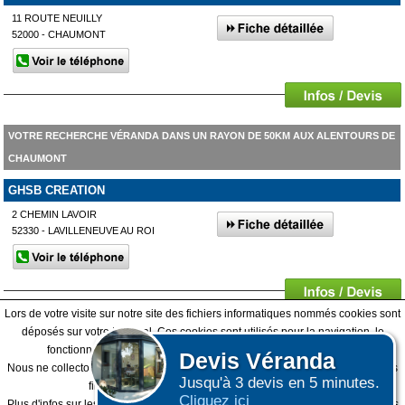
11 ROUTE NEUILLY
52000 - CHAUMONT
VOTRE RECHERCHE VÉRANDA DANS UN RAYON DE 50KM AUX ALENTOURS DE
CHAUMONT
GHSB CREATION
2 CHEMIN LAVOIR
52330 - LAVILLENEUVE AU ROI
Lors de votre visite sur notre site des fichiers informatiques nommés cookies sont
déposés sur votre terminal. Ces cookies sont utilisés pour la navigation, le
fonctionnement du site et les mesures d'audience pour l'éditeur.
Devis
Véranda
Nous ne collectons pas vos données personnelles au travers des cookies à des
Jusqu'à 3 devis en 5 minutes.
fins publicitaires ni pour nous ni pour des tiers.
Cliquez ici
Plus d'infos sur les cookies
-
Ne plus afficher ce message
(vous pouvez toujours