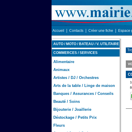
|
|
|
Accueil
Contacts
Créer une fiche
Espace 
AUTO / MOTO / BATEAU / V. UTILITAIRE
Tr
COMMERCES / SERVICES
Alimentaire
VO
Animaux
C
Artistes / DJ / Orchestres
1
Arts de la table / Linge de maison
8
Banques / Assurances / Conseils
Beauté / Soins
Bijouterie / Joaillerie
Déstockage / Petits Prix
Fleurs