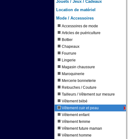
Jouets / Jeux / Cadeaux
Location de matériel
Mode / Accessoires
Accessoires de mode
Articles de puériculture
Bottier
Chapeaux
Fourrure
Lingerie
Magasin chaussure
Maroquinerie
Mercerie bonneterie
Retouches / Couture
Tailleurs / Vêtement sur mesure
Vêtement bébé
Vêtement cuir et peau
Vêtement enfant
Vêtement femme
Vêtement future maman
Vêtement homme