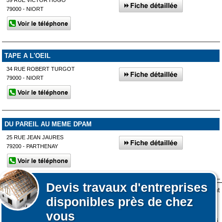
79000 - NIORT
TAPE A L'OEIL
34 RUE ROBERT TURGOT
79000 - NIORT
DU PAREIL AU MEME DPAM
25 RUE JEAN JAURES
79200 - PARTHENAY
Devis
travaux d'entreprises
Lors de votre visite sur notre site des fichiers informatiques nommés cookies sont
Afficher plus de prestataires dans un rayon de 50km autour de
disponibles près de chez
déposés sur votre terminal. Ces cookies sont utilisés pour la navigation, le
Fontenay-le-Comte
fonctionnement du site et les mesures d'audience pour l'éditeur.
vous
Affiner votre recherche
Nous ne collectons pas vos données personnelles au travers des cookies à des