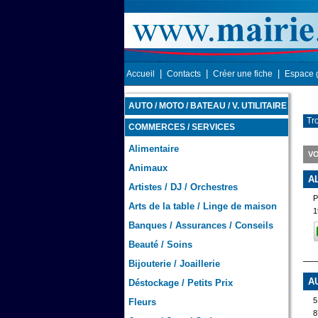
|
|
|
Accueil
Contacts
Créer une fiche
Espace 
AUTO / MOTO / BATEAU / V. UTILITAIRE
Tr
COMMERCES / SERVICES
Alimentaire
VO
Animaux
A
Artistes / DJ / Orchestres
P
Arts de la table / Linge de maison
1
Banques / Assurances / Conseils
Beauté / Soins
Bijouterie / Joaillerie
A
Déstockage / Petits Prix
5
Fleurs
8