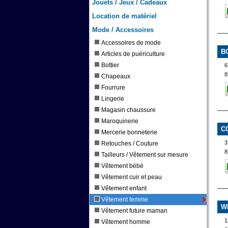
Jouets / Jeux / Cadeaux
Location de matériel
Mode / Accessoires
Accessoires de mode
B
Articles de puériculture
Bottier
6
8
Chapeaux
Fourrure
Lingerie
Magasin chaussure
Maroquinerie
C
Mercerie bonneterie
Retouches / Couture
8
Tailleurs / Vêtement sur mesure
Vêtement bébé
Vêtement cuir et peau
Vêtement enfant
Vêtement femme
W
Vêtement future maman
1
Vêtement homme