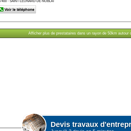
7400 - SAINT-LÉONARD-DE-NOBLAT
Afficher plus de prestataires dans un rayon de 50km autour 
Devis
travaux d'entrep