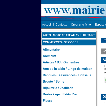
|
|
|
Accueil
Contacts
Créer une fiche
Espace 
AUTO / MOTO / BATEAU / V. UTILITAIRE
Tr
COMMERCES / SERVICES
Alimentaire
VO
Animaux
A
Artistes / DJ / Orchestres
Arts de la table / Linge de maison
B
2
Banques / Assurances / Conseils
Beauté / Soins
Bijouterie / Joaillerie
Déstockage / Petits Prix
D
Fleurs
1