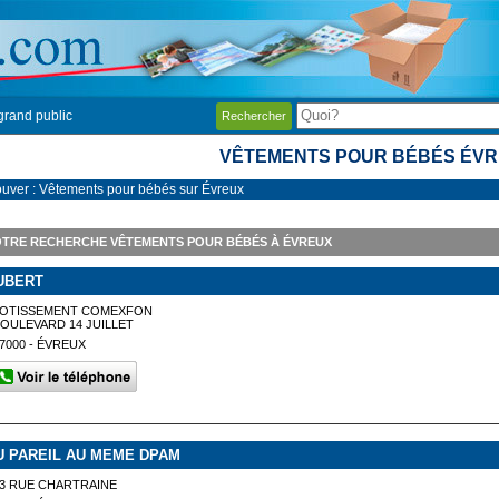
grand public
Rechercher
VÊTEMENTS POUR BÉBÉS ÉV
ouver : Vêtements pour bébés sur Évreux
TRE RECHERCHE VÊTEMENTS POUR BÉBÉS À ÉVREUX
UBERT
LOTISSEMENT COMEXFON
OULEVARD 14 JUILLET
7000 - ÉVREUX
U PAREIL AU MEME DPAM
3 RUE CHARTRAINE