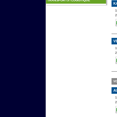
TRANSPORTS / LOGISTIQUE
K
1
2
V
1
2
VO
A
1
2