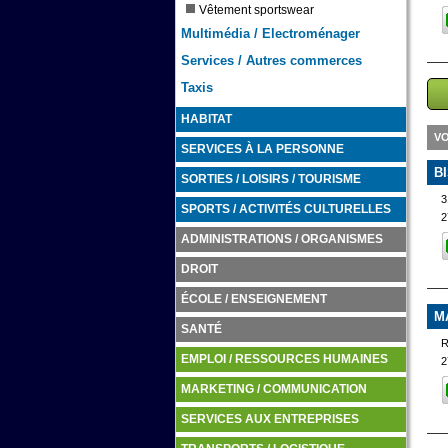
Vêtement sportswear
Multimédia / Electroménager
Services / Autres commerces
Taxis
HABITAT
VO
SERVICES À LA PERSONNE
B
SORTIES / LOISIRS / TOURISME
3
SPORTS / ACTIVITÉS CULTURELLES
2
ADMINISTRATIONS / ORGANISMES
DROIT
ÉCOLE / ENSEIGNEMENT
M
SANTÉ
R
EMPLOI / RESSOURCES HUMAINES
2
MARKETING / COMMUNICATION
SERVICES AUX ENTREPRISES