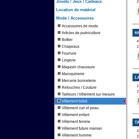
Jouets / Jeux / Cadeaux
2
Location de matériel
Mode / Accessoires
Accessoires de mode
H
Articles de puériculture
Bottier
4
Chapeaux
2
Fourrure
Lingerie
Magasin chaussure
Maroquinerie
L
Mercerie bonneterie
1
Retouches / Couture
2
Tailleurs / Vêtement sur mesure
Vêtement bébé
Vêtement cuir et peau
Vêtement enfant
Vêtement femme
T
Vêtement future maman
1
Vêtement homme
2