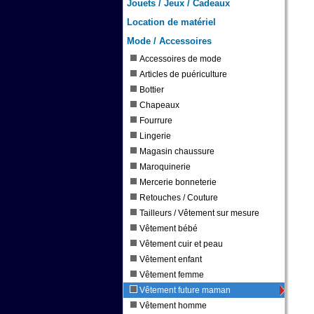
Jouets / Jeux / Cadeaux
Location de matériel
Mode / Accessoires
Accessoires de mode
Articles de puériculture
Bottier
Chapeaux
Fourrure
Lingerie
Magasin chaussure
Maroquinerie
Mercerie bonneterie
Retouches / Couture
Tailleurs / Vêtement sur mesure
Vêtement bébé
Vêtement cuir et peau
Vêtement enfant
Vêtement femme
Vêtement future maman
Vêtement homme