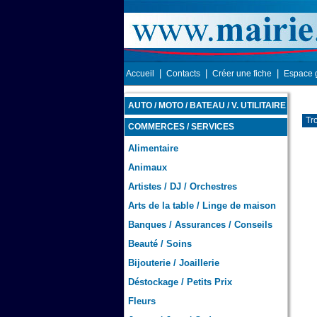
|
|
|
Accueil
Contacts
Créer une fiche
Espace 
AUTO / MOTO / BATEAU / V. UTILITAIRE
Tr
COMMERCES / SERVICES
Alimentaire
Animaux
Artistes / DJ / Orchestres
Arts de la table / Linge de maison
Banques / Assurances / Conseils
Beauté / Soins
Bijouterie / Joaillerie
Déstockage / Petits Prix
Fleurs