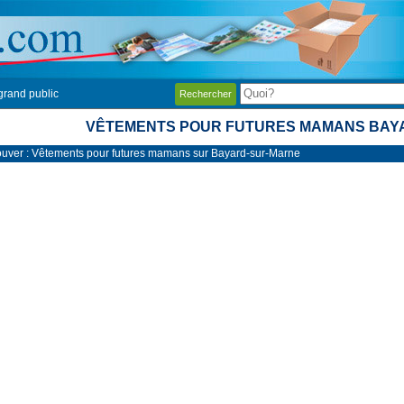
grand public
Rechercher
VÊTEMENTS POUR FUTURES MAMANS BAY
ouver : Vêtements pour futures mamans sur Bayard-sur-Marne