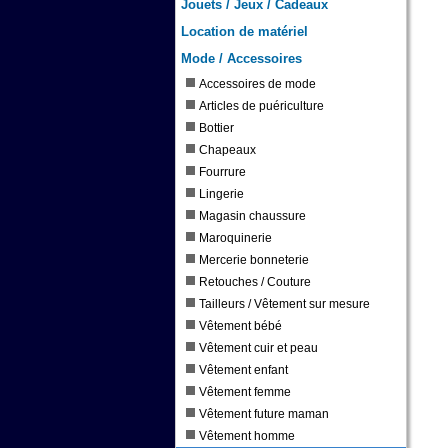
Jouets / Jeux / Cadeaux
Location de matériel
Mode / Accessoires
Accessoires de mode
Articles de puériculture
Bottier
Chapeaux
Fourrure
Lingerie
Magasin chaussure
Maroquinerie
Mercerie bonneterie
Retouches / Couture
Tailleurs / Vêtement sur mesure
Vêtement bébé
Vêtement cuir et peau
Vêtement enfant
Vêtement femme
Vêtement future maman
Vêtement homme