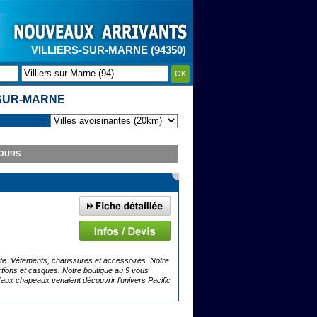
VILLIERS-SUR-MARNE (94350)
OK
SUR-MARNE
TOURS
ente. Vêtements, chaussures et accessoires. Notre
ections et casques. Notre boutique au 9 vous
aux chapeaux venaient découvrir l’univers Pacific