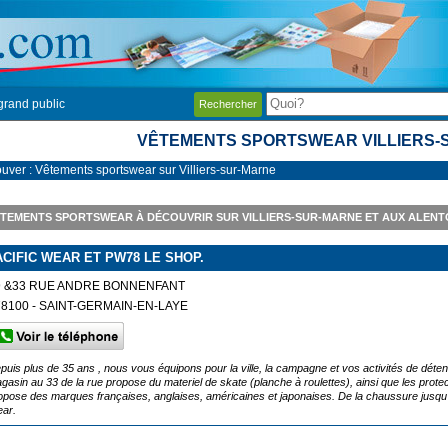
grand public
Rechercher
VÊTEMENTS SPORTSWEAR VILLIERS-
ouver : Vêtements sportswear sur Villiers-sur-Marne
TEMENTS SPORTSWEAR À DÉCOUVRIR SUR VILLIERS-SUR-MARNE ET AUX ALEN
ACIFIC WEAR ET PW78 LE SHOP.
9 &33 RUE ANDRE BONNENFANT
78100 - SAINT-GERMAIN-EN-LAYE
puis plus de 35 ans , nous vous équipons pour la ville, la campagne et vos activités de dét
gasin au 33 de la rue propose du materiel de skate (planche à roulettes), ainsi que les prot
opose des marques françaises, anglaises, américaines et japonaises. De la chaussure jusqu’
ar.