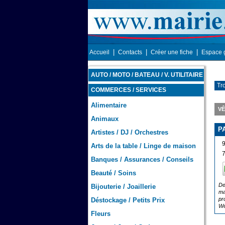
|
|
|
Accueil
Contacts
Créer une fiche
Espace 
AUTO / MOTO / BATEAU / V. UTILITAIRE
Tr
COMMERCES / SERVICES
Alimentaire
VÊ
Animaux
P
Artistes / DJ / Orchestres
Arts de la table / Linge de maison
Banques / Assurances / Conseils
Beauté / Soins
De
Bijouterie / Joaillerie
ma
pr
Déstockage / Petits Prix
We
Fleurs