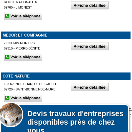
ROUTE NATIONALE 6
69760 - LIMONEST
MEDOR ET COMPAGNIE
7 CHEMIN MURIERS
69310 - PIERRE-BÉNITE
COTE NATURE
163 AVENUE CHARLES DE GAULLE
69720 - SAINT-BONNET-DE-MURE
Devis
travaux d'entreprises
Lors de votre visite sur notre site des fichiers informatiques nommés cookies sont
Afficher plus de prestataires dans un rayon de 50km autour de
disponibles près de chez
déposés sur votre terminal. Ces cookies sont utilisés pour la navigation, le
Affiner votre recherche
Vaulx-en-Velin
fonctionnement du site et les mesures d'audience pour l'éditeur.
vous