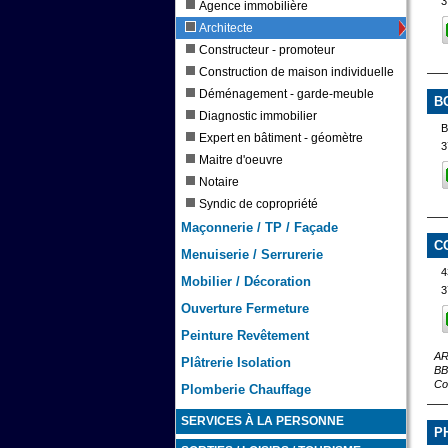
3
Agence immobilière
Architecte
Constructeur - promoteur
Construction de maison individuelle
Déménagement - garde-meuble
B
Diagnostic immobilier
B
Expert en bâtiment - géomètre
3
Maitre d'oeuvre
Notaire
Syndic de copropriété
Maçonnerie / TP / Façade
C
Menuiserie / Serrurerie
4
Mobilier / Décoration
3
Ouverture Fermeture
Peinture Revêtement
AR
Plâtrerie Isolation
BB
Co
Plomberie Chauffage
SERVICES À LA PERSONNE
PH