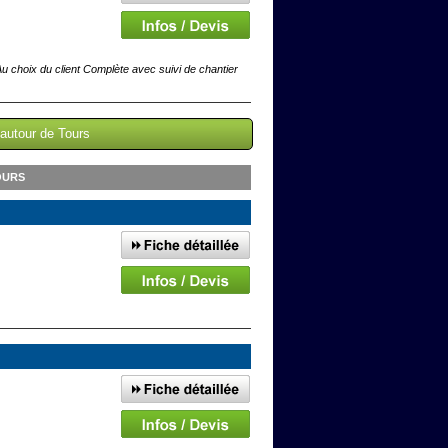
hoix du client Complète avec suivi de chantier
 autour de Tours
OURS