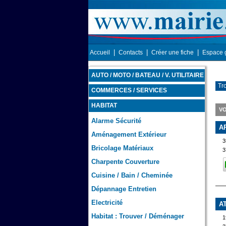
|
|
|
Accueil
Contacts
Créer une fiche
Espace 
AUTO / MOTO / BATEAU / V. UTILITAIRE
Tro
COMMERCES / SERVICES
HABITAT
V
Alarme Sécurité
A
Aménagement Extérieur
3
Bricolage Matériaux
3
Charpente Couverture
Cuisine / Bain / Cheminée
Dépannage Entretien
Electricité
A
Habitat : Trouver / Déménager