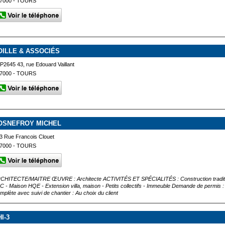
7000 - TOURS
OILLE & ASSOCIÉS
P2645 43, rue Edouard Vaillant
7000 - TOURS
OSNEFROY MICHEL
3 Rue Francois Clouet
7000 - TOURS
CHITECTE/MAITRE ŒUVRE : Architecte ACTIVITÉS ET SPÉCIALITÉS : Construction traditionn
C - Maison HQE - Extension villa, maison - Petits collectifs - Immeuble Demande de permis : O
mplète avec suivi de chantier : Au choix du client
I-3