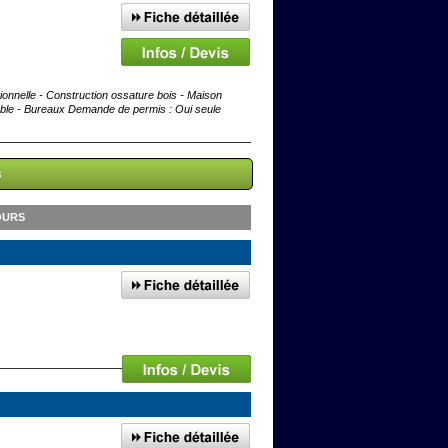
elle - Construction ossature bois - Maison
euble - Bureaux Demande de permis : Oui seule
s
OURS