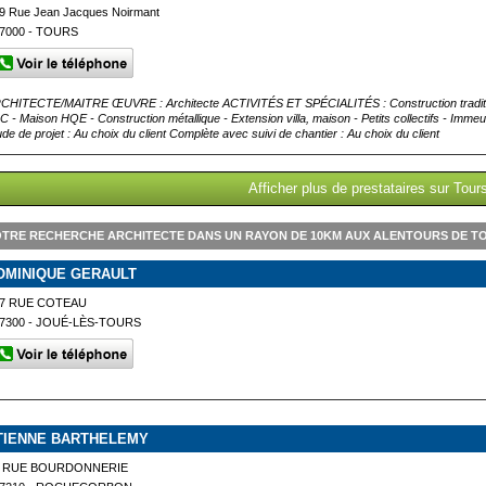
9 Rue Jean Jacques Noirmant
7000 - TOURS
CHITECTE/MAITRE ŒUVRE : Architecte ACTIVITÉS ET SPÉCIALITÉS : Construction traditionn
C - Maison HQE - Construction métallique - Extension villa, maison - Petits collectifs - Imm
ude de projet : Au choix du client Complète avec suivi de chantier : Au choix du client
Afficher plus de prestataires sur Tour
TRE RECHERCHE ARCHITECTE DANS UN RAYON DE 10KM AUX ALENTOURS DE T
OMINIQUE GERAULT
7 RUE COTEAU
7300 - JOUÉ-LÈS-TOURS
TIENNE BARTHELEMY
4 RUE BOURDONNERIE