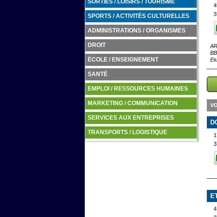
SORTIES / LOISIRS / TOURISME
4
3
SPORTS / ACTIVITÉS CULTURELLES
ADMINISTRATIONS / ORGANISMES
DROIT
AR
BB
Et
ÉCOLE / ENSEIGNEMENT
SANTÉ
EMPLOI / RESSOURCES HUMAINES
MARKETING / COMMUNICATION
VO
SERVICES AUX ENTREPRISES
D
TRANSPORTS / LOGISTIQUE
1
3
E