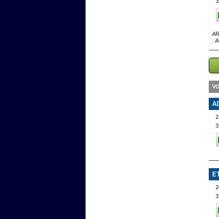
3
AR
: A
VO
A
2
3
E
2
3