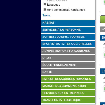
Tatouages
Zone commerciale / artisanale
Taxis
HABITAT
VO
SERVICES À LA PERSONNE
SORTIES / LOISIRS / TOURISME
B
2
SPORTS / ACTIVITÉS CULTURELLES
1
ADMINISTRATIONS / ORGANISMES
DROIT
ÉCOLE / ENSEIGNEMENT
L
SANTÉ
2
EMPLOI / RESSOURCES HUMAINES
1
MARKETING / COMMUNICATION
SERVICES AUX ENTREPRISES
TRANSPORTS / LOGISTIQUE