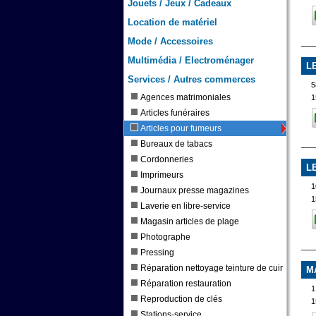
Jouets / Jeux / Cadeaux
Location de matériel
Mode / Accessoires
Multimédia / Electroménager
L
Services / Autres commerces
5
Agences matrimoniales
1
Articles funéraires
Articles pour fumeurs
Bureaux de tabacs
Cordonneries
L
Imprimeurs
1
Journaux presse magazines
1
Laverie en libre-service
Magasin articles de plage
Photographe
Pressing
Réparation nettoyage teinture de cuir
M
Réparation restauration
1
Reproduction de clés
1
Stations-service