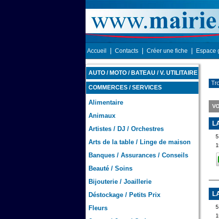
|
|
|
Accueil
Contacts
Créer une fiche
Espace 
AUTO / MOTO / BATEAU / V. UTILITAIRE
Tro
COMMERCES / SERVICES
Alimentaire
VO
Animaux
L
Artistes / DJ / Orchestres
5
Arts de la table / Linge de maison
1
Banques / Assurances / Conseils
Beauté / Soins
Bijouterie / Joaillerie
L
Déstockage / Petits Prix
5
Fleurs
1