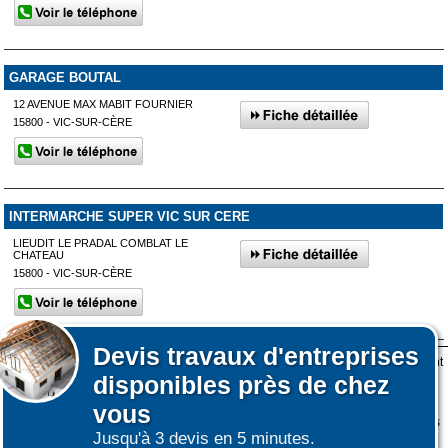
GARAGE BOUTAL
12 AVENUE MAX MABIT FOURNIER
15800 - VIC-SUR-CÈRE
INTERMARCHE SUPER VIC SUR CERE
LIEUDIT LE PRADAL COMBLAT LE
CHATEAU
15800 - VIC-SUR-CÈRE
Devis
travaux d'entreprises
Lors de votre visite sur notre site des fichiers informatiques nommés cookies sont
Affiner votre recherche
Afficher plus de prestataires dans un rayon de 50km autour de
disponibles près de chez
déposés sur votre terminal. Ces cookies sont utilisés pour la navigation, le
Aurillac
fonctionnement du site et les mesures d'audience pour l'éditeur.
vous
Nous ne collectons pas vos données personnelles au travers des cookies à des
Jusqu'à 3 devis en 5 minutes.
fins publicitaires ni pour nous ni pour des tiers.