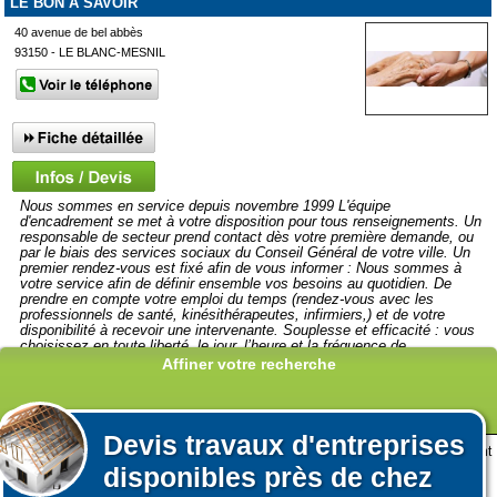
LE BON À SAVOIR
40 avenue de bel abbès
93150 - LE BLANC-MESNIL
Nous sommes en service depuis novembre 1999 L'équipe
d'encadrement se met à votre disposition pour tous renseignements. Un
responsable de secteur prend contact dès votre première demande, ou
par le biais des services sociaux du Conseil Général de votre ville. Un
premier rendez-vous est fixé afin de vous informer : Nous sommes à
votre service afin de définir ensemble vos besoins au quotidien. De
prendre en compte votre emploi du temps (rendez-vous avec les
professionnels de santé, kinésithérapeutes, infirmiers,) et de votre
disponibilité à recevoir une intervenante. Souplesse et efficacité : vous
choisissez en toute liberté, le jour, l’heure et la fréquence de
l’accompagnement. Notre équipe est à votre écoute pour couvrir au
Affiner votre recherche
mieux vos besoins au quotidien.De répondre à toutes vos questions et
inquiétudes. Le service à la personne est avant tout une vocation , et
c'est le métier que nous avons la chance de pratiquer.
Devis
travaux d'entreprises
Lors de votre visite sur notre site des fichiers informatiques nommés cookies sont
Afficher plus de prestataires dans un rayon de 50km autour de
disponibles près de chez
déposés sur votre terminal. Ces cookies sont utilisés pour la navigation, le
Villiers-sur-Marne
fonctionnement du site et les mesures d'audience pour l'éditeur.