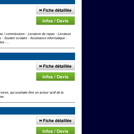
as / commissions - Livraison de repas - Livraison
 - Soutien scolaire - Assistance informatique -
es -...
vices, qui souhaite être un acteur actif de la
nne.