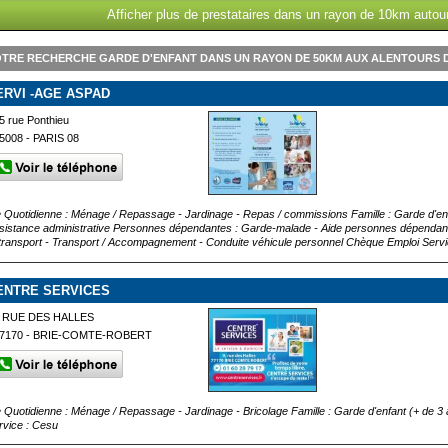
Afficher plus de prestataires dans un rayon de 10km autour
TRE RECHERCHE GARDE D'ENFANT DANS UN RAYON DE 50KM AUX ALENTOURS D
ERVI -AGE ASPAD
5 rue Ponthieu
5008 - PARIS 08
e Quotidienne : Ménage / Repassage - Jardinage - Repas / commissions Famille : Garde d'en
sistance administrative Personnes dépendantes : Garde-malade - Aide personnes dépendante
 transport - Transport / Accompagnement - Conduite véhicule personnel Chèque Emploi Serv
ENTRE SERVICES
 RUE DES HALLES
7170 - BRIE-COMTE-ROBERT
e Quotidienne : Ménage / Repassage - Jardinage - Bricolage Famille : Garde d'enfant (+ de 3
rvice : Cesu