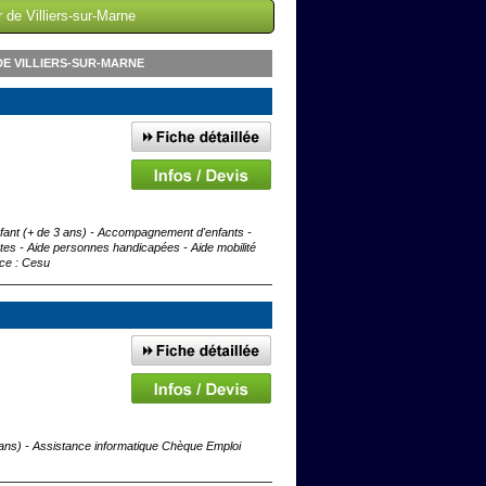
 de Villiers-sur-Marne
E VILLIERS-SUR-MARNE
fant (+ de 3 ans) - Accompagnement d'enfants -
s - Aide personnes handicapées - Aide mobilité
ice : Cesu
 ans) - Assistance informatique Chèque Emploi