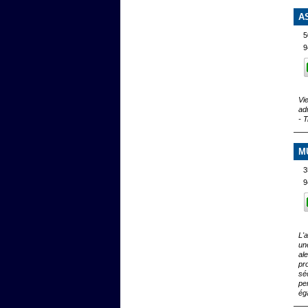
A
5
9
Vi
ad
- 
M
3
9
L'
un
al
pr
séc
pe
ég