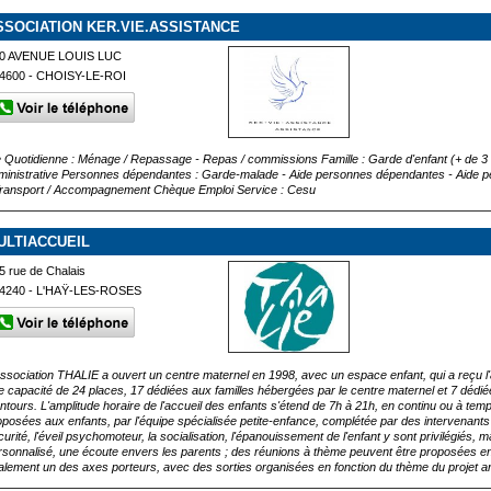
SSOCIATION KER.VIE.ASSISTANCE
0 AVENUE LOUIS LUC
4600 - CHOISY-LE-ROI
e Quotidienne : Ménage / Repassage - Repas / commissions Famille : Garde d'enfant (+ de 
ministrative Personnes dépendantes : Garde-malade - Aide personnes dépendantes - Aide per
Transport / Accompagnement Chèque Emploi Service : Cesu
ULTIACCUEIL
5 rue de Chalais
4240 - L'HAŸ-LES-ROSES
association THALIE a ouvert un centre maternel en 1998, avec un espace enfant, qui a reçu l'
e capacité de 24 places, 17 dédiées aux familles hébergées par le centre maternel et 7 dédié
entours. L'amplitude horaire de l'accueil des enfants s'étend de 7h à 21h, en continu ou à tem
oposées aux enfants, par l'équipe spécialisée petite-enfance, complétée par des intervenants 
urité, l'éveil psychomoteur, la socialisation, l'épanouissement de l'enfant y sont privilégiés, m
rsonnalisé, une écoute envers les parents ; des réunions à thème peuvent être proposées en d
alement un des axes porteurs, avec des sorties organisées en fonction du thème du projet ann