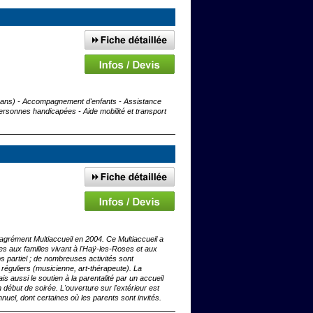
3 ans) - Accompagnement d'enfants - Assistance
sonnes handicapées - Aide mobilité et transport
agrément Multiaccueil en 2004. Ce Multiaccueil a
es aux familles vivant à l'Haÿ-les-Roses et aux
ps partiel ; de nombreuses activités sont
réguliers (musicienne, art-thérapeute). La
ais aussi le soutien à la parentalité par un accueil
ébut de soirée. L'ouverture sur l'extérieur est
uel, dont certaines où les parents sont invités.