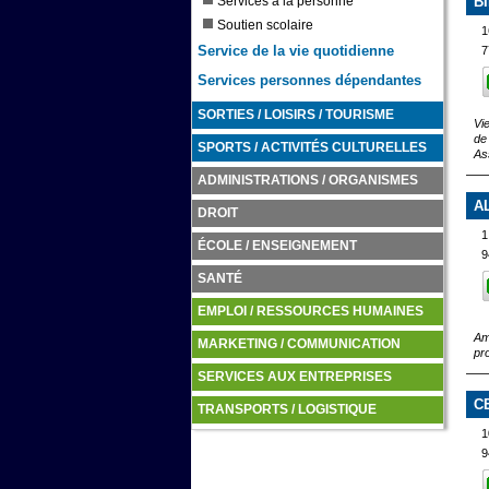
Services à la personne
B
Soutien scolaire
1
Service de la vie quotidienne
7
Services personnes dépendantes
SORTIES / LOISIRS / TOURISME
Vi
de
SPORTS / ACTIVITÉS CULTURELLES
As
ADMINISTRATIONS / ORGANISMES
A
DROIT
1
ÉCOLE / ENSEIGNEMENT
9
SANTÉ
EMPLOI / RESSOURCES HUMAINES
Am
MARKETING / COMMUNICATION
pr
SERVICES AUX ENTREPRISES
C
TRANSPORTS / LOGISTIQUE
1
9