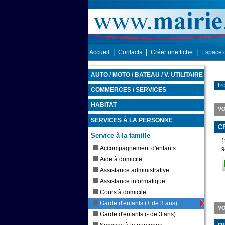
|
|
|
Accueil
Contacts
Créer une fiche
Espace 
AUTO / MOTO / BATEAU / V. UTILITAIRE
Tro
COMMERCES / SERVICES
HABITAT
VO
SERVICES À LA PERSONNE
C
Service à la famille
1
Accompagnement d'enfants
9
Aide à domicile
Assistance administrative
Assistance informatique
Cours à domicile
Garde d'enfants (+ de 3 ans)
VO
Garde d'enfants (- de 3 ans)