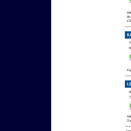
Vi
Ac
Ch
K
7
9
Fa
L
A
7
Vi
3 