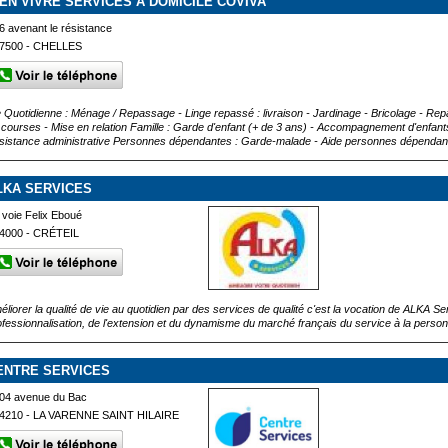
IEN VIVRE SERVICES A DOMICILE COVIVA
6 avenant le résistance
7500 - CHELLES
e Quotidienne : Ménage / Repassage - Linge repassé : livraison - Jardinage - Bricolage - Rep
 courses - Mise en relation Famille : Garde d'enfant (+ de 3 ans) - Accompagnement d'enfants
sistance administrative Personnes dépendantes : Garde-malade - Aide personnes dépendant
LKA SERVICES
 voie Felix Eboué
4000 - CRÉTEIL
éliorer la qualité de vie au quotidien par des services de qualité c'est la vocation de ALKA Ser
ofessionnalisation, de l'extension et du dynamisme du marché français du service à la perso
ENTRE SERVICES
04 avenue du Bac
4210 - LA VARENNE SAINT HILAIRE