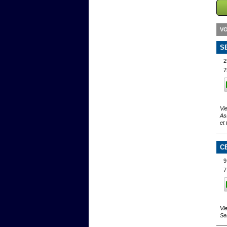
VO
S
2
7
Vi
As
et
C
9
7
Vi
Se